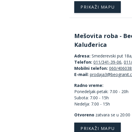
PRIKAŽI MAPU
Mešovita roba - Be
Kaluđerica
Adresa:
Smederevski put 18a
Telefon:
011/341-39-06
,
011
Mobilni telefon:
060/406038
E-mail:
Radno vreme:
Ponedeljak-petak: 7.00 - 20h
Subota: 7.00 - 15h
Nedelja: 7.00 - 15h
Otvoreno
zatvara se u 20:00
PRIKAŽI MAPU