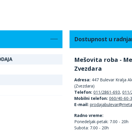
Dostupnost u radnj
Mešovita roba - Me
ODAJA
Zvezdara
Adresa:
447 Bulevar Kralja A
(Zvezdara)
Telefon:
011/2861-693
,
011/
Mobilni telefon:
060/40-60-
E-mail:
Radno vreme:
Ponedeljak-petak: 7.00 - 20h
Subota: 7.00 - 20h