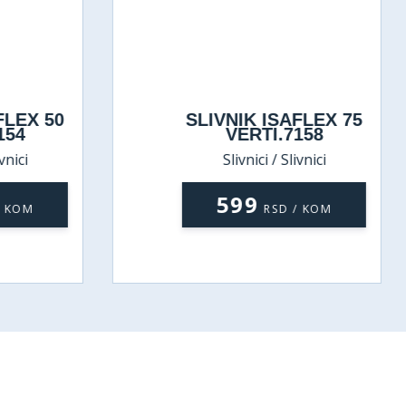
FLEX 50
SLIVNIK ISAFLEX 75
154
VERTI.7158
vnici
Slivnici / Slivnici
599
/ KOM
RSD / KOM