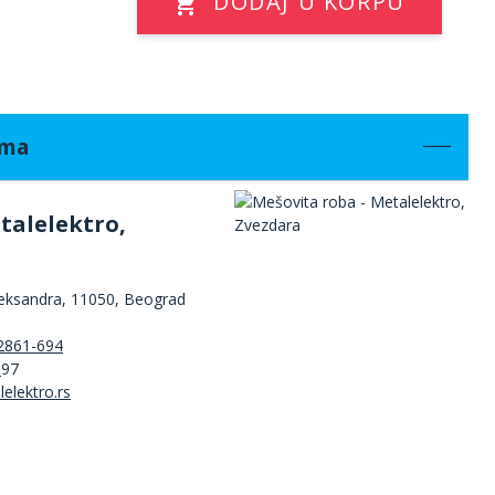
DODAJ U KORPU
ama
talelektro,
leksandra, 11050, Beograd
2861-694
3
97