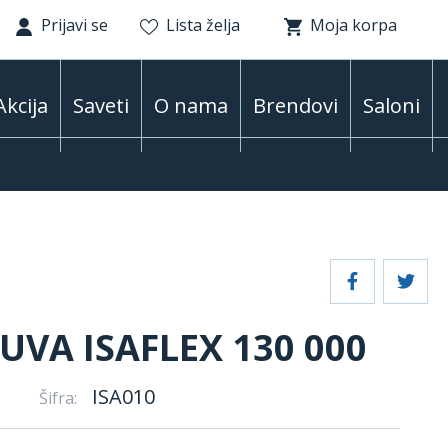
Prijavi se
Lista želja
Moja korpa
Akcija
Saveti
O nama
Brendovi
Saloni
UVA ISAFLEX 130 000
ISA010
Šifra: