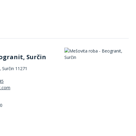
ogranit, Surčin
 Surčin 11271
45
00