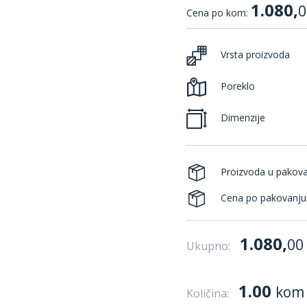
1.080,
0
Cena po kom:
Vrsta proizvoda
Poreklo
Dimenzije
Proizvoda u pakov
Cena po pakovanju
1.080,
00
Ukupno:
1.00
kom
Količina: