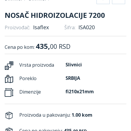
NOSAČ HIDROIZOLACIJE 7200
Isaflex
ISA020
Proizvođač:
Šifra:
435,
00
RSD
Cena po kom:
Slivnici
Vrsta proizvoda
SRBIJA
Poreklo
fi210x21mm
Dimenzije
Proizvoda u pakovanju:
1.00 kom
Cena po pakovanju:
435,
00
RSD