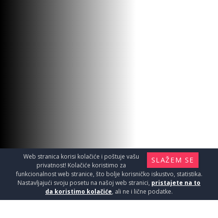
Web stranica korisi kolačiće i poštuje vašu
SLAŽEM SE
privatnost! Kolačiće koristimo za
funkcionalnost web stranice, što bolje korisničko iskustvo, statistika.
Nastavljajući svoju posetu na našoj web stranici,
pristajete na to
da koristimo kolačiće
, ali ne i lične podatke.