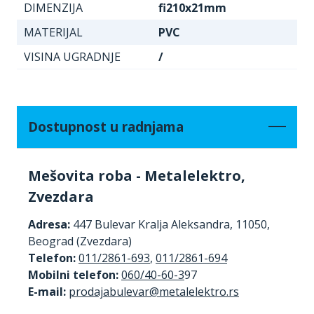
DIMENZIJA
fi210x21mm
MATERIJAL
PVC
VISINA UGRADNJE
/
Dostupnost u radnjama
Mešovita roba - Metalelektro,
Zvezdara
Adresa:
447 Bulevar Kralja Aleksandra, 11050,
Beograd (Zvezdara)
Telefon:
011/2861-693
,
011/2861-694
Mobilni telefon:
060/40-60-3
97
E-mail: