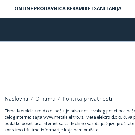
ONLINE PRODAVNICA KERAMIKE I SANITARIJA
Naslovna
O nama
Politika privatnosti
Firma Metalelektro d.o.o. poštuje privatnost svakog posetioca naše
celog internet sajta www.metalelektro.rs. Metalelektro d.o.o. čuva pr
podatke posetilaca internet sajta. Molimo vas da pažljivo pročitate 
koristimo i štitimo informacije koje nam pružate.