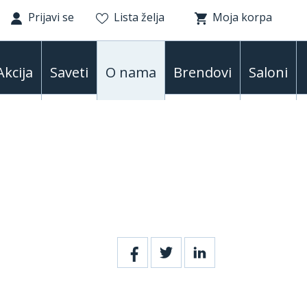
Prijavi se
Lista želja
Moja korpa
Akcija
Saveti
O nama
Brendovi
Saloni