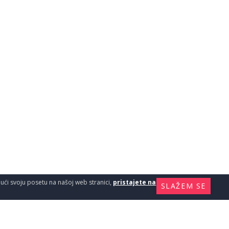
ajući svoju posetu na našoj web stranici,
pristajete na
SLAŽEM SE