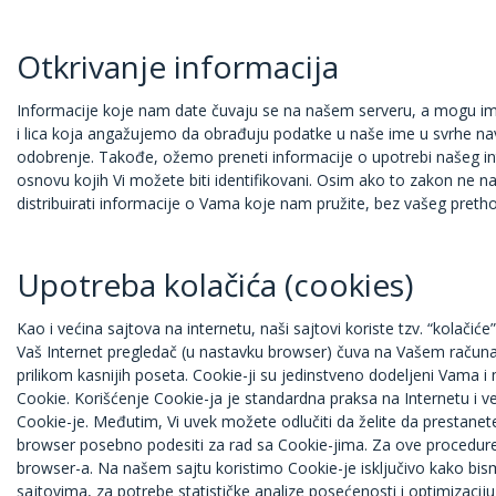
Otkrivanje informacija
Informacije koje nam date čuvaju se na našem serveru, a mogu im pri
i lica koja angažujemo da obrađuju podatke u naše ime u svrhe naved
odobrenje. Takođe, ožemo preneti informacije o upotrebi našeg inter
osnovu kojih Vi možete biti identifikovani. Osim ako to zakon ne na
distribuirati informacije o Vama koje nam pružite, bez vašeg pret
Upotreba kolačića (cookies)
Kao i većina sajtova na internetu, naši sajtovi koriste tzv. “kolačiće
Vaš Internet pregledač (u nastavku browser) čuva na Vašem računar
prilikom kasnijih poseta. Cookie-ji su jedinstveno dodeljeni Vama i
Cookie. Korišćenje Cookie-ja je standardna praksa na Internetu i 
Cookie-je. Međutim, Vi uvek možete odlučiti da želite da prestanete 
browser posebno podesiti za rad sa Cookie-jima. Za ove procedure
browser-a. Na našem sajtu koristimo Cookie-je isključivo kako bism
sajtovima, za potrebe statističke analize posećenosti i optimizaci