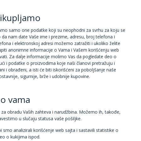
rikupljamo
ljamo samo one podatke koji su neophodni za svrhu za koju se
da nam date Vaše ime i prezime, adresu, broj telefona i
ona i elektronskoj adresi možemo zatražiti i ukoliko želite
upiti anonimne informacije o Vama i Vašem korišćenju web
ovati. Za dalje informacije molimo Vas da pogledate deo o
jući i podatke o proizvodima koje naši članovi pretražuju i
 i obrađeni, a isti će biti iskorišćeni za poboljšanje naše
tavnije, sigurnije, brže i udobnije kupovine.
e o vama
mo za obradu Vaših zahteva i narudžbina. Možemo ih, takođe,
vestimo u slučaju statusa vaše pošiljke.
mo analizirali korišćenje web sajta i sastavili statistike o
eo o kukijima ispod.