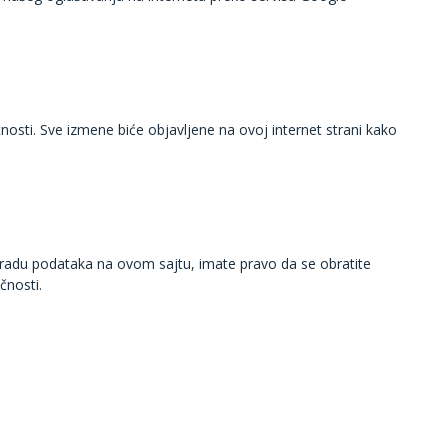
tnosti. Sve izmene biće objavljene na ovoj internet strani kako
bradu podataka na ovom sajtu, imate pravo da se obratite
čnosti.