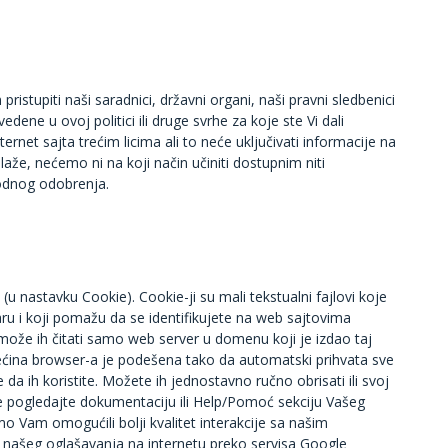
stupiti naši saradnici, državni organi, naši pravni sledbenici
ene u ovoj politici ili druge svrhe za koje ste Vi dali
net sajta trećim licima ali to neće uključivati informacije na
laže, nećemo ni na koji način učiniti dostupnim niti
hodnog odobrenja.
” (u nastavku Cookie). Cookie-ji su mali tekstualni fajlovi koje
u i koji pomažu da se identifikujete na web sajtovima
 može ih čitati samo web server u domenu koji je izdao taj
većina browser-a je podešena tako da automatski prihvata sve
da ih koristite. Možete ih jednostavno ručno obrisati ili svoj
 pogledajte dokumentaciju ili Help/Pomoć sekciju Vašeg
o Vam omogućili bolji kvalitet interakcije sa našim
ju našeg oglašavanja na internetu preko servisa Google