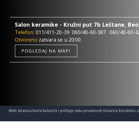
Salon keramike - Kružni put 7b Leštane, Be
Telefon:
011/411-20-39
060/40-60-387
060/40-60-4
Otvoreno
zatvara se u 20:00
POGLEDAJ NA MAPI
Web stranica korisi kolačiće i poštuje vašu privatnost! Kolačiće koristimo z