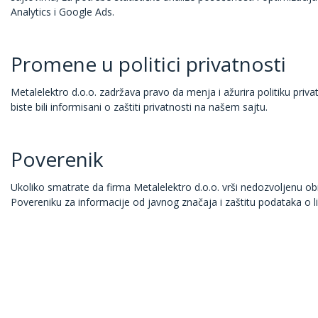
Analytics i Google Ads.
Promene u politici privatnosti
Metalelektro d.o.o. zadržava pravo da menja i ažurira politiku priva
biste bili informisani o zaštiti privatnosti na našem sajtu.
Poverenik
Ukoliko smatrate da firma Metalelektro d.o.o. vrši nedozvoljenu o
Povereniku za informacije od javnog značaja i zaštitu podataka o li