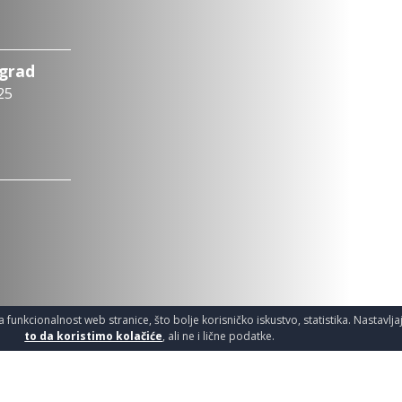
ograd
25
a funkcionalnost web stranice, što bolje korisničko iskustvo, statistika. Nastavlj
to da koristimo kolačiće
, ali ne i lične podatke.