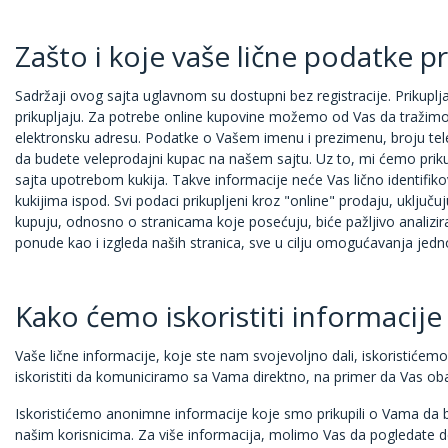
Zašto i koje vaše lične podatke p
Sadržaji ovog sajta uglavnom su dostupni bez registracije. Prikup
prikupljaju. Za potrebe online kupovine možemo od Vas da tražimo 
elektronsku adresu. Podatke o Vašem imenu i prezimenu, broju telef
da budete veleprodajni kupac na našem sajtu. Uz to, mi ćemo prik
sajta upotrebom kukija. Takve informacije neće Vas lično identifik
kukijima ispod. Svi podaci prikupljeni kroz "online" prodaju, uključu
kupuju, odnosno o stranicama koje posećuju, biće pažljivo analizirani
ponude kao i izgleda naših stranica, sve u cilju omogućavanja jednos
Kako ćemo iskoristiti informacij
Vaše lične informacije, koje ste nam svojevoljno dali, iskoristiće
iskoristiti da komuniciramo sa Vama direktno, na primer da Vas oba
Iskoristićemo anonimne informacije koje smo prikupili o Vama da bi s
našim korisnicima. Za više informacija, molimo Vas da pogledate d