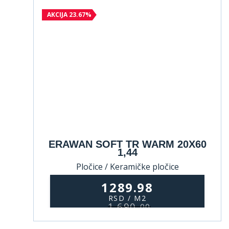
AKCIJA 23.67%
ERAWAN SOFT TR WARM 20X60
1,44
Pločice / Keramičke pločice
1289.98
RSD / M2
1.690,
00