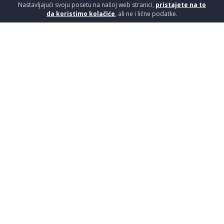
Nastavljajući svoju posetu na našoj web stranici,
pristajete na to
da koristimo kolačiće
, ali ne i lične podatke.