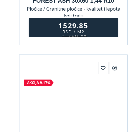
FOREST ASH 30X60 1,44 R10
Pločice / Granitne pločice - kvalitet i lepota
koji traju
1529.85
RSD / M2
1.750,
00
AKCIJA 9.17%