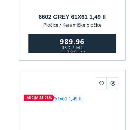
6602 GREY 61X61 1,49 II
Pločice / Keramičke pločice
989.96
RSD / M2
1.390,
00
AKCIJA 28.78%