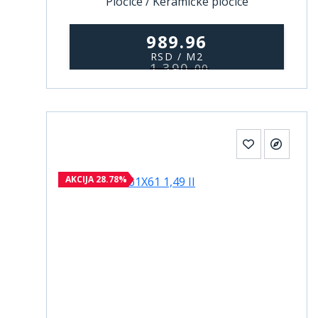
Pločice / Keramičke pločice
989.96
RSD / M2
1.390,
00
AKCIJA 28.78%