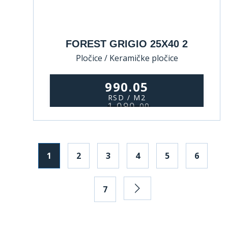
FOREST GRIGIO 25X40 2
Pločice / Keramičke pločice
990.05
RSD / M2
1.090,
00
1
2
3
4
5
6
7