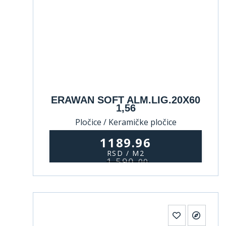
ERAWAN SOFT ALM.LIG.20X60
1,56
Pločice / Keramičke pločice
1189.96
RSD / M2
1.590,
00