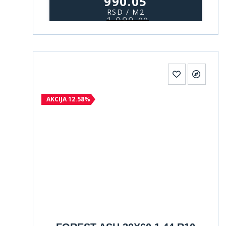
990.05
RSD / M2
1.090,
00
AKCIJA 12.58%