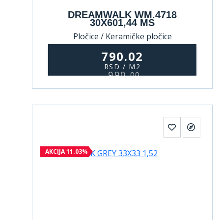
DREAMWALK WM.4718
30X601,44 MS
Pločice / Keramičke pločice
790.02
RSD / M2
990,
00
AKCIJA 11.03%