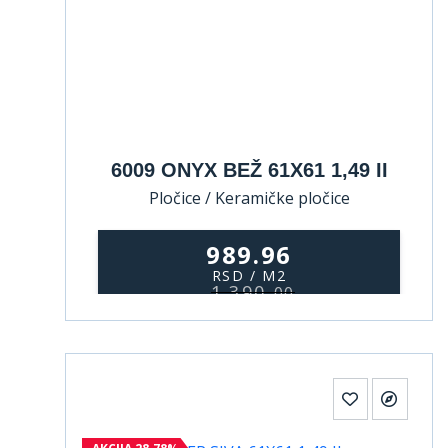
6009 ONYX BEŽ 61X61 1,49 II
Pločice / Keramičke pločice
989.96
RSD / M2
1.390,
00