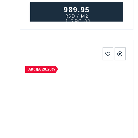
989.95
RSD / M2
1.290,
00
AKCIJA 20.20%