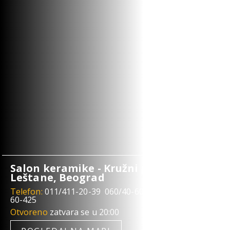
Salon keramike - Kružni put 7b
Leštane, Beograd
Telefon:
011/411-20-39
060/40-60-387
060/40-
60-425
Otvoreno
zatvara se u 20:00