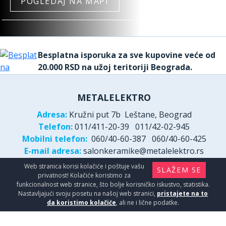
POGLEDAJ NA MAPI
Besplatna isporuka za sve kupovine veće od
20.000 RSD na užoj teritoriji Beograda.
METALELEKTRO
Adresa:
Kružni put 7b Leštane, Beograd
Telefon:
011/411-20-39
011/42-02-945
Mobilni telefon:
060/40-60-387
060/40-60-425
E-mail adresa:
Web stranica korisi kolačiće i poštuje vašu
SLAŽEM SE
PIB:
100131694
Matični broj:
53896669
privatnost! Kolačiće koristimo za
funkcionalnost web stranice, što bolje korisničko iskustvo, statistika.
BEOGRANIT
Nastavljajući svoju posetu na našoj web stranici,
pristajete na to
da koristimo kolačiće
, ali ne i lične podatke.
Adresa:
Vojvodjanska br 377a, Surčin 11271
Telefon:
011/411-36-77