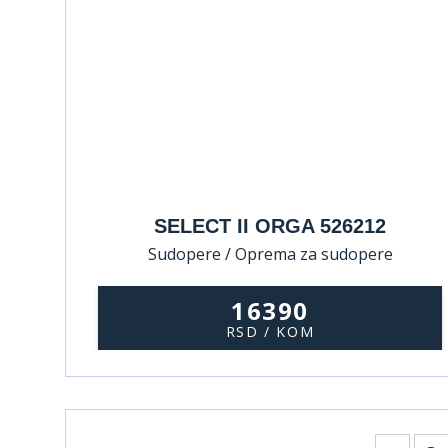
SELECT II ORGA 526212
Sudopere / Oprema za sudopere
16390
RSD / KOM