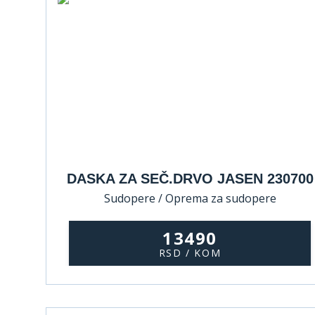
DASKA ZA SEČ.DRVO JASEN 230700
Sudopere / Oprema za sudopere
13490
RSD / KOM