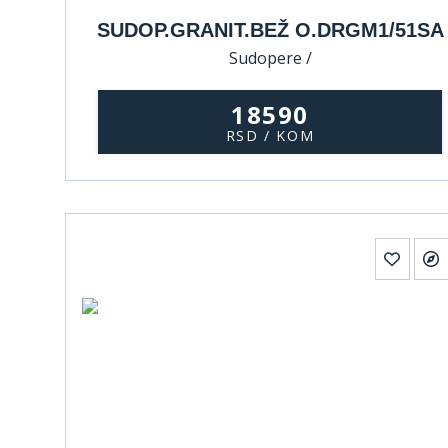
SUDOP.GRANIT.BEŽ O.DRGM1/51SA
Sudopere /
18590
RSD / KOM