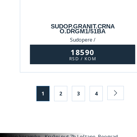
SUDOP.GRANIT.CRNA
O.DRGM1/51BA
Sudopere /
18590
RSD / KOM
1
2
3
4