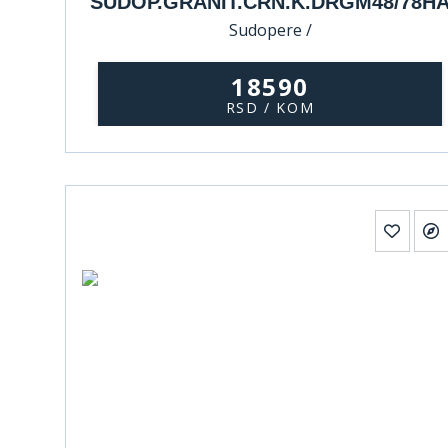
SUDOP.GRANIT.CRN.K.DRGM48/78H
Sudopere /
18590
RSD / KOM