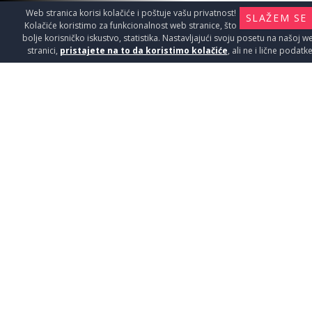
Web stranica korisi kolačiće i poštuje vašu privatnost!
SLAŽEM SE
Kolačiće koristimo za funkcionalnost web stranice, što
bolje korisničko iskustvo, statistika. Nastavljajući svoju posetu na našoj w
stranici,
pristajete na to da koristimo kolačiće
, ali ne i lične podatke