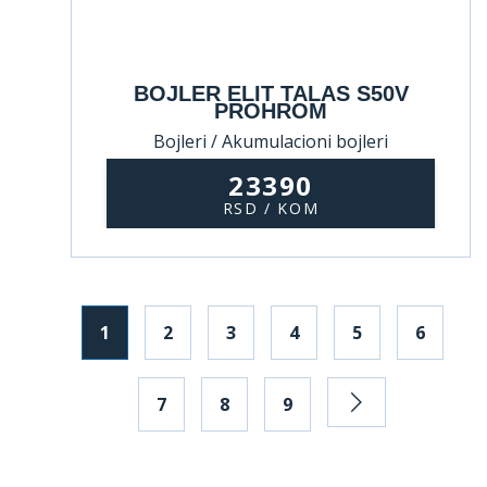
BOJLER ELIT TALAS S50V
PROHROM
Bojleri / Akumulacioni bojleri
23390
RSD / KOM
1
2
3
4
5
6
7
8
9