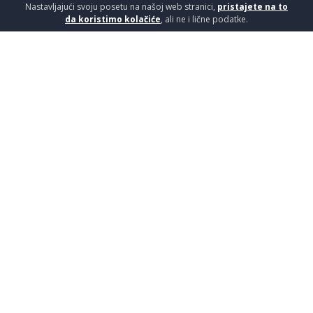
Nastavljajući svoju posetu na našoj web stranici,
pristajete na to
da koristimo kolačiće
, ali ne i lične podatke.