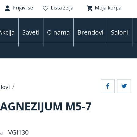
Prijavi se
Lista želja
Moja korpa
Akcija
Saveti
O nama
Brendovi
Saloni
lovi
AGNEZIJUM M5-7
VGI130
a: