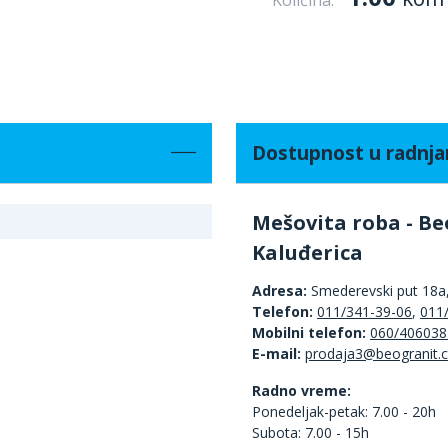
Količina:
Dostupnost u radnj
Mešovita roba - Be
Kaluđerica
Adresa:
Smederevski put 18a
Telefon:
011/341-39-06
,
011
Mobilni telefon:
060/406038
E-mail:
Radno vreme:
Ponedeljak-petak: 7.00 - 20h
Subota: 7.00 - 15h