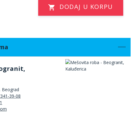
DODAJ U KORPU
ama
ogranit,
, Beograd
/341-39-08
1