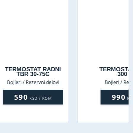
 RADNI
TERMOSTAT ŠT.RTS 3
75C
300 75/95
ni delovi
Bojleri / Rezervni delovi
990
/ KOM
RSD / KOM