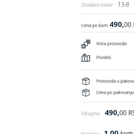
13-8
Dodatni naziv:
490,
00
Cena po kom:
Vrsta proizvoda
Poreklo
Proizvoda u pakov
Cena po pakovanju
490,
00
R
Ukupno:
1.00
kom