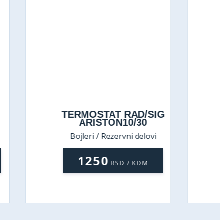
ERMOSTAT RAD/SIG
TERMOSTAT
ARISTON10/30
TBR 30-
Bojleri / Rezervni delovi
Bojleri / Rezerv
1250
590
RSD / KOM
RSD 