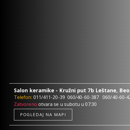
Salon keramike - Kružni put 7b Leštane, Be
Telefon:
011/411-20-39
060/40-60-387
060/40-60-4
Zatvoreno
otvara se u subotu u 07:30
POGLEDAJ NA MAPI