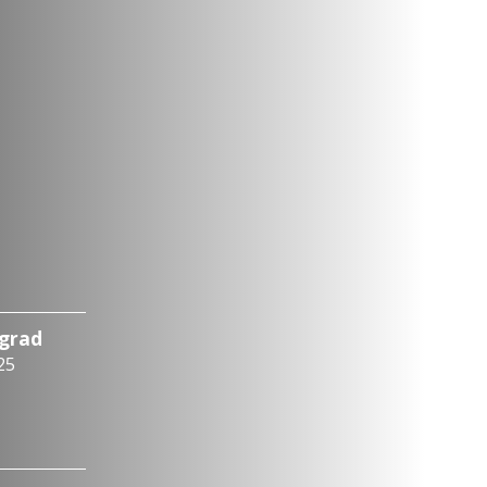
ograd
25