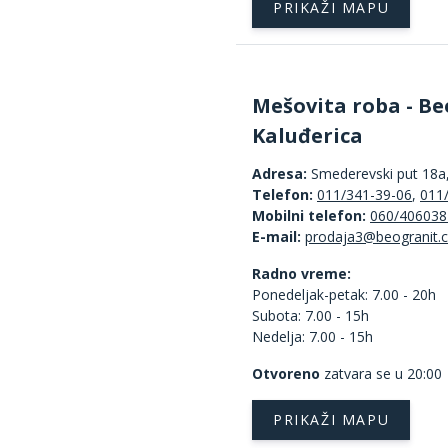
PRIKAŽI MAPU
Mešovita roba - Be
Kaluđerica
Adresa:
Smederevski put 18a
Telefon:
011/341-39-06
,
011
Mobilni telefon:
060/406038
E-mail:
Radno vreme:
Ponedeljak-petak: 7.00 - 20h
Subota: 7.00 - 15h
Nedelja: 7.00 - 15h
Otvoreno
zatvara se u 20:00
PRIKAŽI MAPU