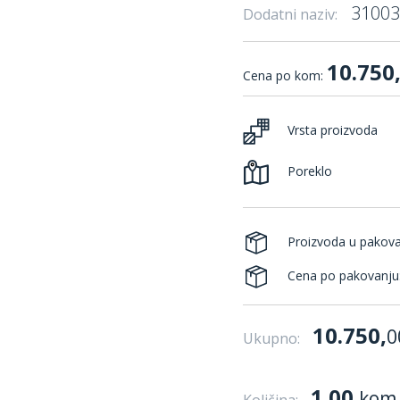
31003
Dodatni naziv:
10.750
Cena po kom:
Vrsta proizvoda
Poreklo
Proizvoda u pakov
Cena po pakovanju
10.750,
0
Ukupno:
1.00
kom