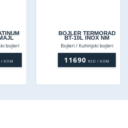
ATINUM
BOJLER TERMORAD
MAJL
BT-10L INOX NM
ki bojleri
Bojleri / Kuhinjski bojleri
11690
 / KOM
RSD / KOM