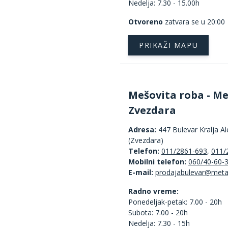
Nedelja: 7.30 - 15.00h
Otvoreno
zatvara se u 20:00
PRIKAŽI MAPU
Mešovita roba - Me
Zvezdara
Adresa:
447 Bulevar Kralja A
(Zvezdara)
Telefon:
011/2861-693
,
011/
Mobilni telefon:
060/40-60-
E-mail:
Radno vreme:
Ponedeljak-petak: 7.00 - 20h
Subota: 7.00 - 20h
Nedelja: 7.30 - 15h