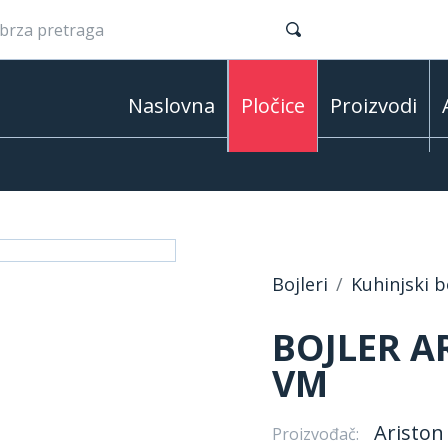
Naslovna
Pločice
Proizvodi
Bojleri
Kuhinjski b
BOJLER A
VM
Ariston
Proizvođač: