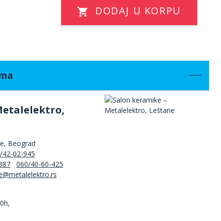
DODAJ U KORPU
ama
Metalelektro,
ne, Beograd
/42-02-945
387
060/40-60-425
00h,