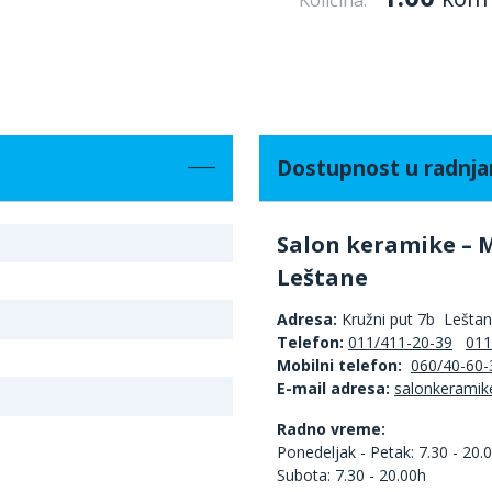
Količina:
Dostupnost u radnj
Salon keramike – 
Leštane
Adresa:
Kružni put 7b Lešta
Telefon:
011/411-20-39
011
Mobilni telefon:
060/40-60-
E-mail adresa:
Radno vreme:
Ponedeljak - Petak: 7.30 - 20.
Subota: 7.30 - 20.00h