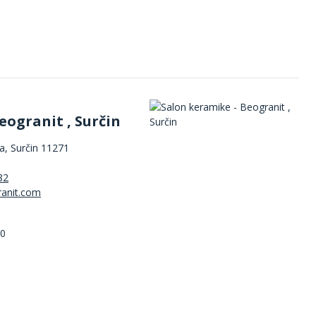
eogranit , Surčin
, Surčin 11271
82
00