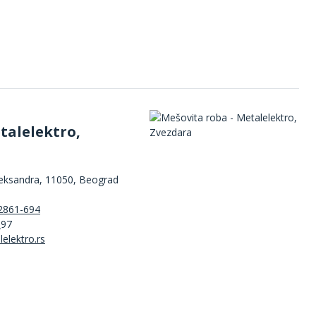
talelektro,
leksandra, 11050, Beograd
2861-694
3
97