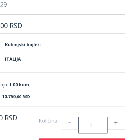
29
,
00
RSD
Kuhinjski bojleri
ITALIJA
anju:
1.00 kom
:
10.750,
00
RSD
0
RSD
Količina: