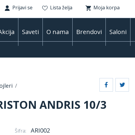
Prijavi se
Lista želja
Moja korpa
Akcija
Saveti
O nama
Brendovi
Saloni
ojleri
RISTON ANDRIS 10/3
ARI002
Šifra: