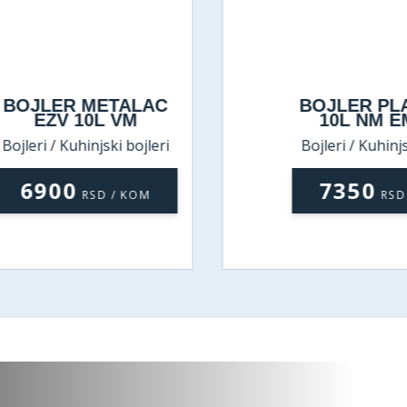
BOJLER METALAC
BOJLER PL
EZV 10L VM
10L NM E
Bojleri / Kuhinjski bojleri
Bojleri / Kuhinjs
6900
7350
RSD / KOM
RSD