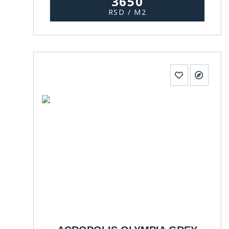
3650
RSD / M2