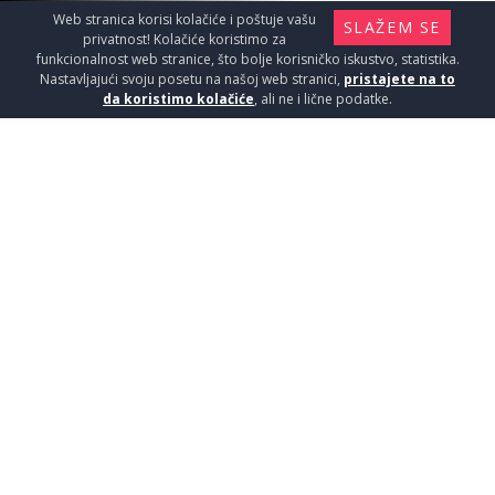
Web stranica korisi kolačiće i poštuje vašu
SLAŽEM SE
privatnost! Kolačiće koristimo za
funkcionalnost web stranice, što bolje korisničko iskustvo, statistika.
Nastavljajući svoju posetu na našoj web stranici,
pristajete na to
da koristimo kolačiće
, ali ne i lične podatke.