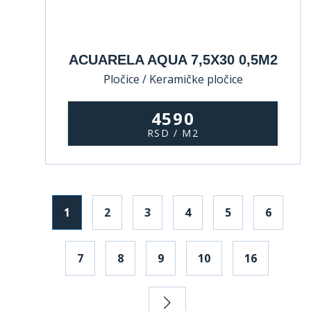
ACUARELA AQUA 7,5X30 0,5M2
Pločice / Keramičke pločice
4590
RSD / M2
1
2
3
4
5
6
7
8
9
10
16