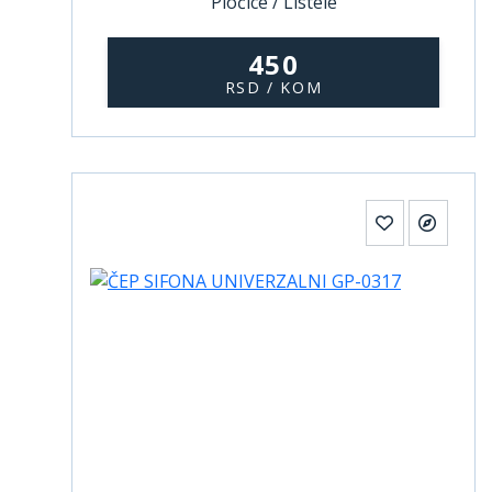
Pločice / Listele
450
RSD / KOM