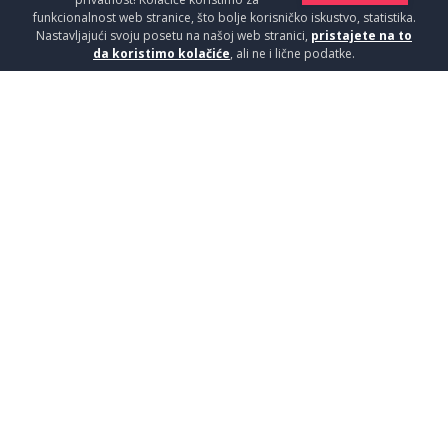
funkcionalnost web stranice, što bolje korisničko iskustvo, statistika.
Nastavljajući svoju posetu na našoj web stranici,
pristajete na to
da koristimo kolačiće
, ali ne i lične podatke.
ACO EASYFLOW GOR.DEO
SLIVNIKA
Slivnici / Tuš kanalice
5150
RSD / KOM