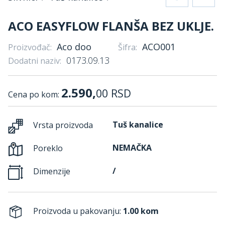
ACO EASYFLOW FLANŠA BEZ UKLJE.
Aco doo
ACO001
Proizvođač:
Šifra:
0173.09.13
Dodatni naziv:
2.590,
00
RSD
Cena po kom:
Tuš kanalice
Vrsta proizvoda
NEMAČKA
Poreklo
/
Dimenzije
Proizvoda u pakovanju:
1.00 kom