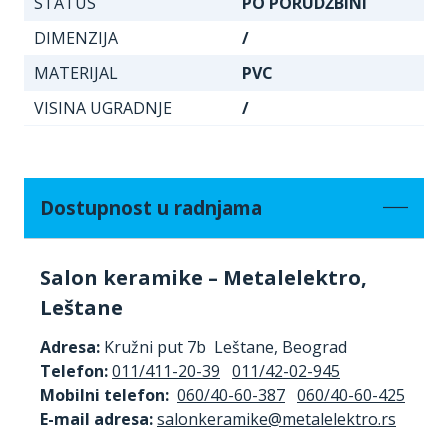
STATUS
PO PORUDŽBINI
DIMENZIJA
/
MATERIJAL
PVC
VISINA UGRADNJE
/
Dostupnost u radnjama
Salon keramike – Metalelektro,
Leštane
Adresa:
Kružni put 7b Leštane, Beograd
Telefon:
011/411-20-39
011/42-02-945
Mobilni telefon:
060/40-60-387
060/40-60-425
E-mail adresa: