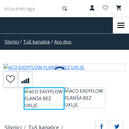
Slivnici
/
Tuš kanalice
/
Aco doo
Slivnici
Tuš kanalice