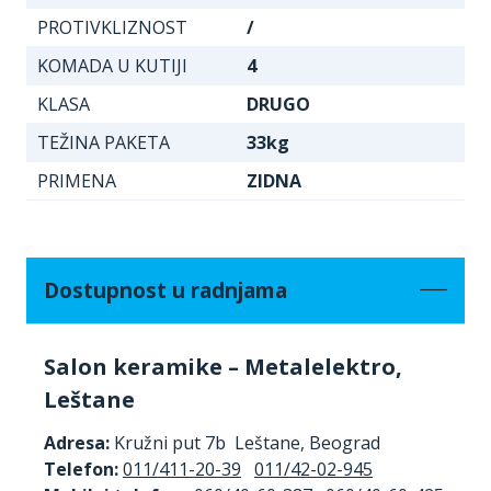
PROTIVKLIZNOST
/
KOMADA U KUTIJI
4
KLASA
DRUGO
TEŽINA PAKETA
33kg
PRIMENA
ZIDNA
Dostupnost u radnjama
Salon keramike – Metalelektro,
Leštane
Adresa:
Kružni put 7b Leštane, Beograd
Telefon:
011/411-20-39
011/42-02-945