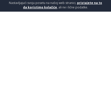
Nastavljajući svoju posetu na našoj web stranici,
pristajete na to
da koristimo kolačiće
, ali ne i lične podatke.