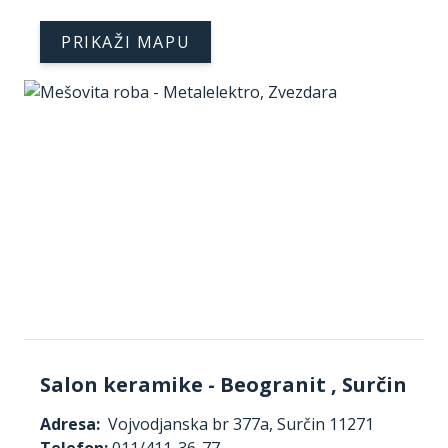
PRIKAŽI MAPU
Salon keramike - Beogranit , Surčin
Adresa:
Vojvodjanska br 377a, Surčin 11271
Telefon:
011/411-36-77