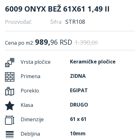
6009 ONYX BEŽ 61X61 1,49 II
STR108
Proizvođač:
Šifra:
989,
96
RSD
1.390,
00
Cena po m2:
Keramičke pločice
Vrsta pločice
ZIDNA
Primena
EGIPAT
Poreklo
DRUGO
Klasa
61 x 61
Dimenzije
10mm
Debljina