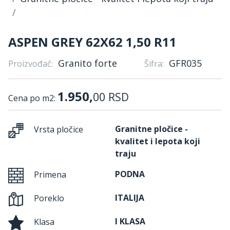
ASPEN GREY 62X62 1,50 R11
Granito forte
GFR035
Proizvođač:
Šifra:
1.950,
00
RSD
Cena po m2:
Granitne pločice -
Vrsta pločice
kvalitet i lepota koji
traju
PODNA
Primena
ITALIJA
Poreklo
I KLASA
Klasa