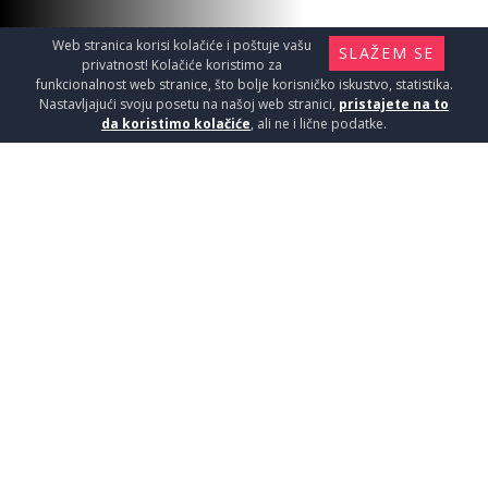
Web stranica korisi kolačiće i poštuje vašu
SLAŽEM SE
privatnost! Kolačiće koristimo za
funkcionalnost web stranice, što bolje korisničko iskustvo, statistika.
Nastavljajući svoju posetu na našoj web stranici,
pristajete na to
da koristimo kolačiće
, ali ne i lične podatke.