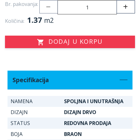
Br. pakovanja:
1.37
m2
Količina:
DODAJ U KORPU
Specifikacija
NAMENA
SPOLJNA I UNUTRAŠNJA
DIZAJN
DIZAJN DRVO
STATUS
REDOVNA PRODAJA
BOJA
BRAON