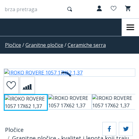
Pločice
/
Granitne pločice
/
Ceramiche serra
Pločice
Granitne pločice - kvalitet i lepota koji traju