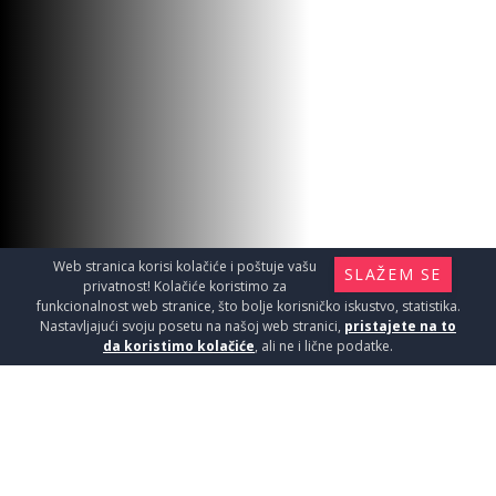
Web stranica korisi kolačiće i poštuje vašu
SLAŽEM SE
privatnost! Kolačiće koristimo za
funkcionalnost web stranice, što bolje korisničko iskustvo, statistika.
Nastavljajući svoju posetu na našoj web stranici,
pristajete na to
da koristimo kolačiće
, ali ne i lične podatke.