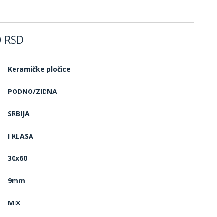
0
RSD
Keramičke pločice
PODNO/ZIDNA
SRBIJA
I KLASA
30x60
9mm
MIX