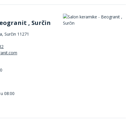
eogranit , Surčin
, Surčin 11271
82
00
 u 08:00