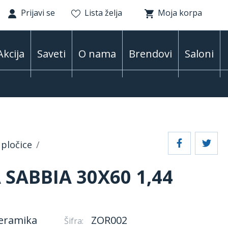
Prijavi se
Lista želja
Moja korpa
Akcija
Saveti
O nama
Brendovi
Saloni
pločice
 SABBIA 30X60 1,44
eramika
ZOR002
Šifra: