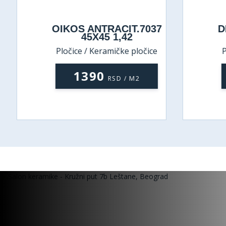
OIKOS ANTRACIT.7037
D
45X45 1,42
Pločice / Keramičke pločice
P
1390
RSD / M2