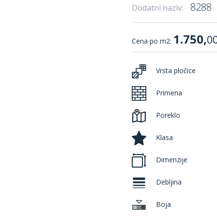
8288
Dodatni naziv:
1.750,
0
Cena po m2:
Vrsta pločice
Primena
Poreklo
Klasa
Dimenzije
Debljina
Boja