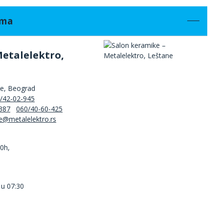
ama
Metalelektro,
ne, Beograd
/42-02-945
387
060/40-60-425
00h,
 u 07:30