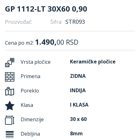
GP 1112-LT 30X60 0,90
STR093
Proizvođač:
Šifra:
1.490,
00
RSD
Cena po m2:
Keramičke pločice
Vrsta pločice
ZIDNA
Primena
INDIJA
Poreklo
I KLASA
Klasa
30 x 60
Dimenzije
8mm
Debljina