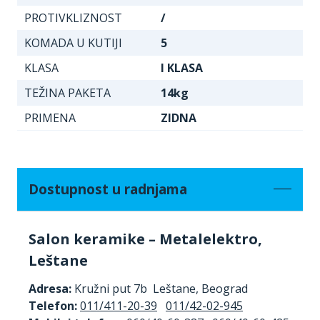
PROTIVKLIZNOST
/
KOMADA U KUTIJI
5
KLASA
I KLASA
TEŽINA PAKETA
14kg
PRIMENA
ZIDNA
Dostupnost u radnjama
Salon keramike – Metalelektro,
Leštane
Adresa:
Kružni put 7b Leštane, Beograd
Telefon:
011/411-20-39
011/42-02-945