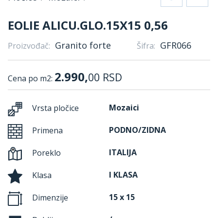
EOLIE ALICU.GLO.15X15 0,56
Granito forte
GFR066
Proizvođač:
Šifra:
2.990,
00
RSD
Cena po m2:
Mozaici
Vrsta pločice
PODNO/ZIDNA
Primena
ITALIJA
Poreklo
I KLASA
Klasa
15 x 15
Dimenzije