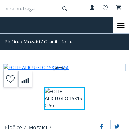
Pločice
/
Mozaici
/
Granito forte
Pločice
Mozaici