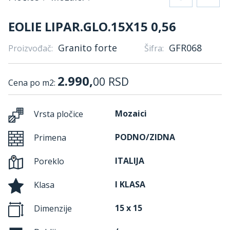
EOLIE LIPAR.GLO.15X15 0,56
Granito forte
GFR068
Proizvođač:
Šifra:
2.990,
00
RSD
Cena po m2:
Mozaici
Vrsta pločice
PODNO/ZIDNA
Primena
ITALIJA
Poreklo
I KLASA
Klasa
15 x 15
Dimenzije