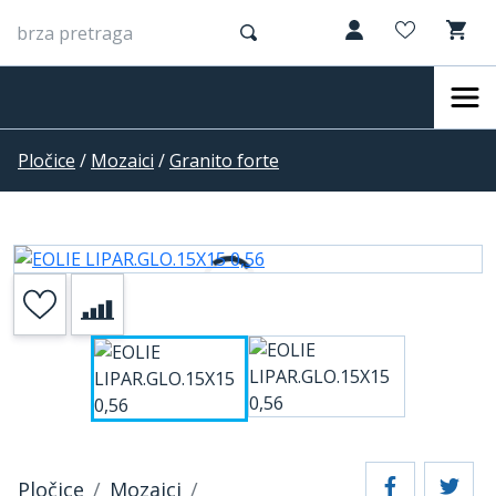
Pločice
/
Mozaici
/
Granito forte
Pločice
Mozaici