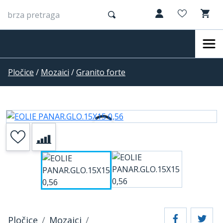
Pločice
/
Mozaici
/
Granito forte
Pločice
Mozaici