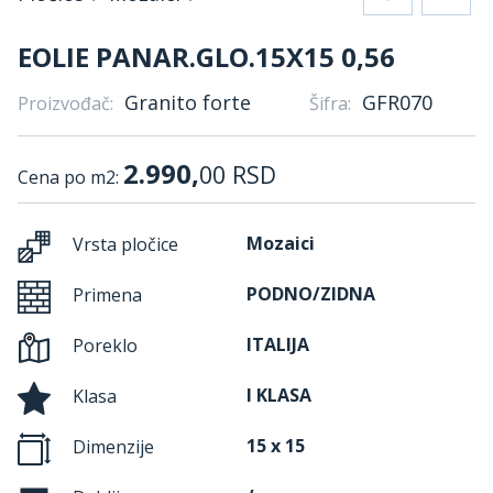
EOLIE PANAR.GLO.15X15 0,56
Granito forte
GFR070
Proizvođač:
Šifra:
2.990,
00
RSD
Cena po m2:
Mozaici
Vrsta pločice
PODNO/ZIDNA
Primena
ITALIJA
Poreklo
I KLASA
Klasa
15 x 15
Dimenzije