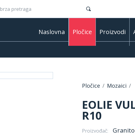
Naslovna
Pločice
Proizvodi
Pločice
Mozaici
EOLIE VU
R10
Granito
Proizvođač: