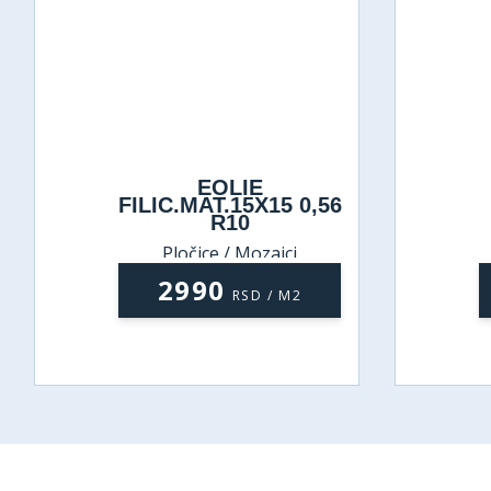
EOLIE
FILIC.MAT.15X15 0,56
R10
Pločice / Mozaici
2990
RSD / M2