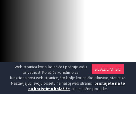
Web stranica korisi kolačiće i poštuje vašu
SLAŽEM SE
privatnost! Kolačiće koristimo za
funkcionalnost web stranice, što bolje korisničko iskustvo, statistika.
Nastavljajući svoju posetu na našoj web stranici,
pristajete na to
da koristimo kolačiće
, ali ne i lične podatke.
CALDO FREDDO BAT.LVB
4626901H
Baterije / Baterija za umivaonik
5900
RSD / KOM