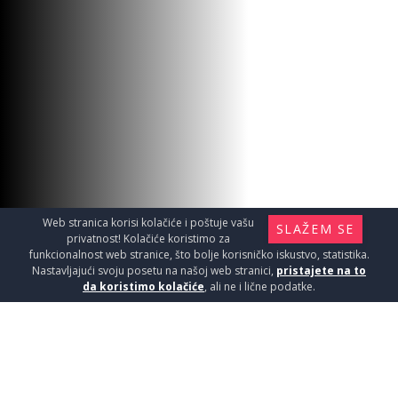
Web stranica korisi kolačiće i poštuje vašu
SLAŽEM SE
privatnost! Kolačiće koristimo za
funkcionalnost web stranice, što bolje korisničko iskustvo, statistika.
Nastavljajući svoju posetu na našoj web stranici,
pristajete na to
da koristimo kolačiće
, ali ne i lične podatke.