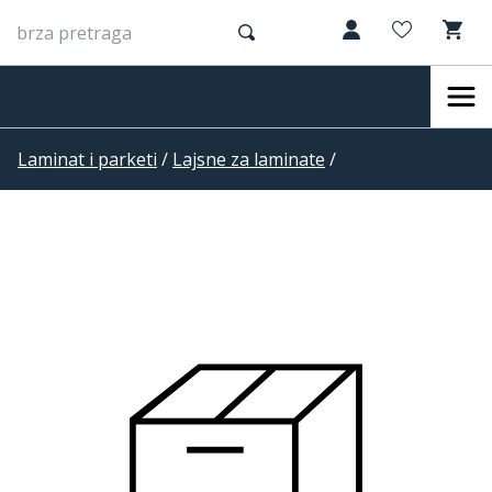
Laminat i parketi
/
Lajsne za laminate
/