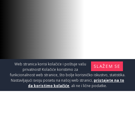
Web stranica korisi kolačiće i poštuje vašu
SLAŽEM SE
privatnost! Kolačiće koristimo za
funkcionalnost web stranice, što bolje korisničko iskustvo, statistika.
Nastavljajući svoju posetu na našoj web stranici,
pristajete na to
da koristimo kolačiće
, ali ne i lične podatke.
LAMINAT LAJSNA OAK LIGHT
2.4m
Laminat i parketi / Lajsne za laminate
550
RSD / KOM