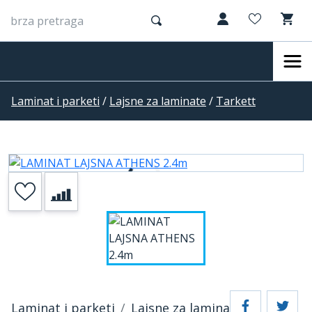
Laminat i parketi
/
Lajsne za laminate
/
Tarkett
Laminat i parketi
Lajsne za laminate