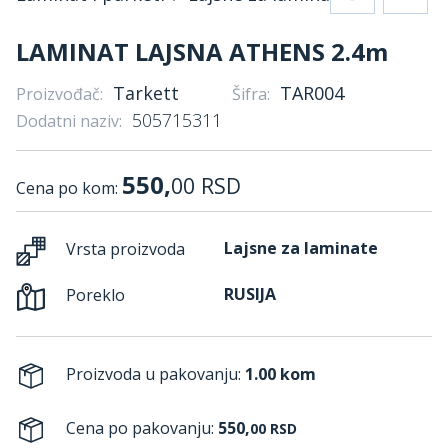
LAMINAT LAJSNA ATHENS 2.4m
Tarkett
TAR004
Proizvođač:
Šifra:
505715311
Dodatni naziv:
550,
00
RSD
Cena po kom:
Lajsne za laminate
Vrsta proizvoda
RUSIJA
Poreklo
Proizvoda u pakovanju:
1.00 kom
Cena po pakovanju:
550,
00
RSD