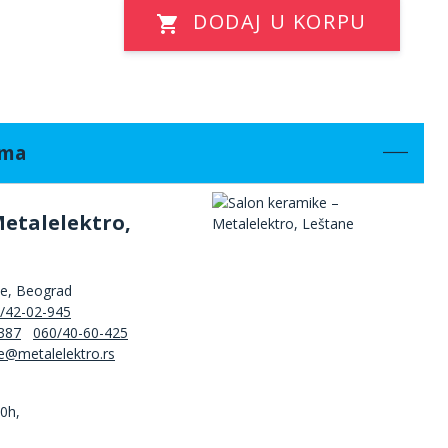
DODAJ U KORPU
ama
Metalelektro,
ne, Beograd
/42-02-945
387
060/40-60-425
00h,