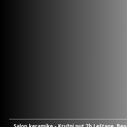
Salon keramike - Kružni put 7b Leštane, Be