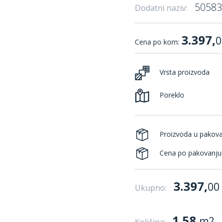
50583
Dodatni naziv:
3.397,
0
Cena po kom:
Vrsta proizvoda
Poreklo
Proizvoda u pakov
Cena po pakovanju
3.397,
00
Ukupno:
1.58
m2