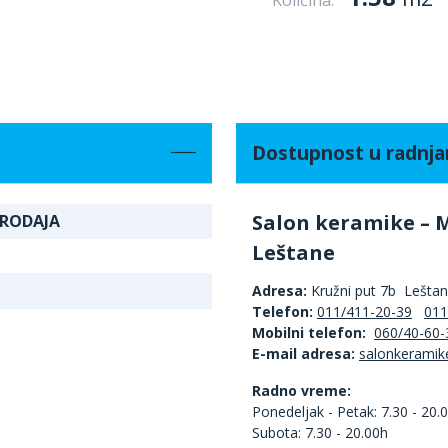
Količina:
Dostupnost u radnj
Salon keramike – 
RODAJA
Leštane
Adresa:
Kružni put 7b Lešta
Telefon:
011/411-20-39
011
Mobilni telefon:
060/40-60-
E-mail adresa:
Radno vreme:
Ponedeljak - Petak: 7.30 - 20.
Subota: 7.30 - 20.00h