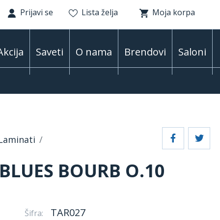
Prijavi se
Lista želja
Moja korpa
Akcija
Saveti
O nama
Brendovi
Saloni
Laminati
BLUES BOURB O.10
TAR027
Šifra: