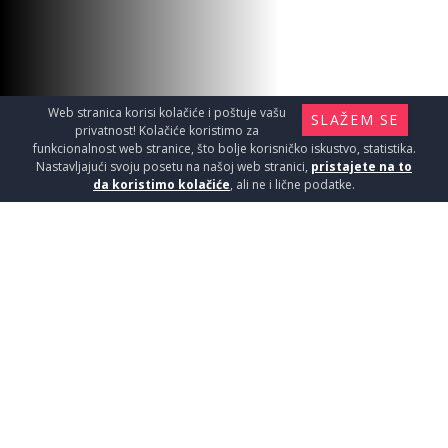
Web stranica korisi kolačiće i poštuje vašu
SLAŽEM SE
privatnost! Kolačiće koristimo za
funkcionalnost web stranice, što bolje korisničko iskustvo, statistika.
Nastavljajući svoju posetu na našoj web stranici,
pristajete na to
da koristimo kolačiće
, ali ne i lične podatke.