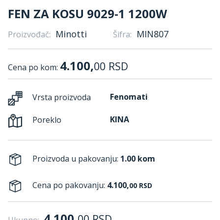
FEN ZA KOSU 9029-1 1200W
Minotti
MIN807
Proizvođač:
Šifra:
4.100,
00
RSD
Cena po kom:
Fenomati
Vrsta proizvoda
KINA
Poreklo
Proizvoda u pakovanju:
1.00 kom
Cena po pakovanju:
4.100,
00
RSD
4.100,
00
RSD