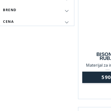
BREND
CENA
BISON
RUB.
Materijal za i
Hid
59