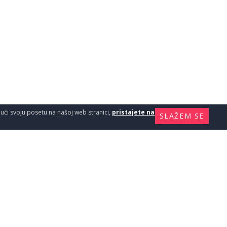
ajući svoju posetu na našoj web stranici,
pristajete na
SLAŽEM SE