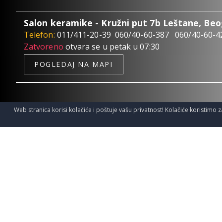
Salon keramike - Kružni put 7b Leštane, Be
Telefon:
011/411-20-39
060/40-60-387
060/40-60-4
Zatvoreno
otvara se u petak u 07:30
POGLEDAJ NA MAPI
Web stranica korisi kolačiće i poštuje vašu privatnost! Kolačiće koristimo z