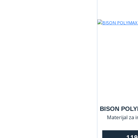
BISON POLY
Materijal za i
11