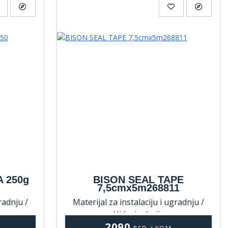
 250g
BISON SEAL TAPE
7,5cmx5m268811
radnju /
Materijal za instalaciju i ugradnju /
Hidroizolacija
2090