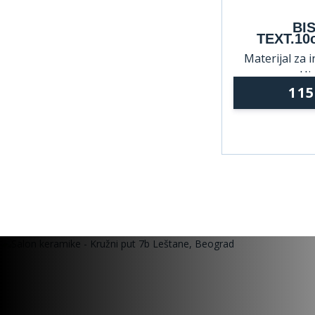
BI
TEXT.10
Materijal za i
Hid
11