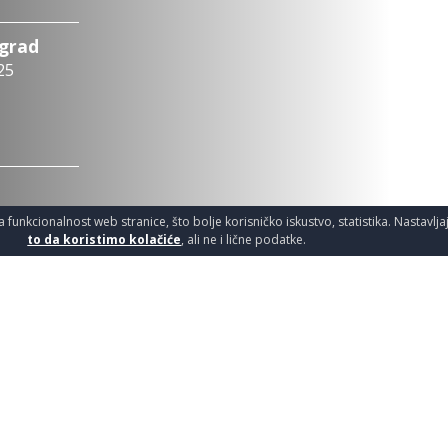
ograd
25
a funkcionalnost web stranice, što bolje korisničko iskustvo, statistika. Nastavlj
to da koristimo kolačiće
, ali ne i lične podatke.