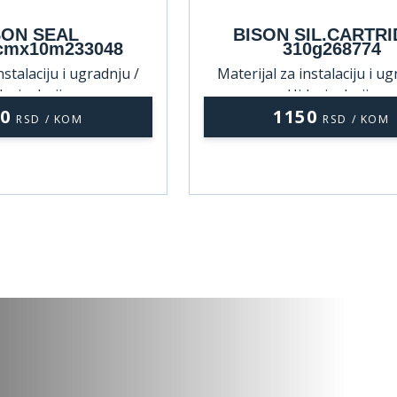
SON SEAL
BISON SIL.CARTR
cmx10m233048
310g268774
nstalaciju i ugradnju /
Materijal za instalaciju i ug
roizolacija
Hidroizolacija
50
1150
RSD / KOM
RSD / KOM