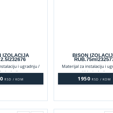
 IZOLACIJA
BISON IZOLACI
2.5l232676
RUB.75ml23257
nstalaciju i ugradnju /
Materijal za instalaciju i ug
roizolacija
Hidroizolacija
00
1950
RSD / KOM
RSD / KOM