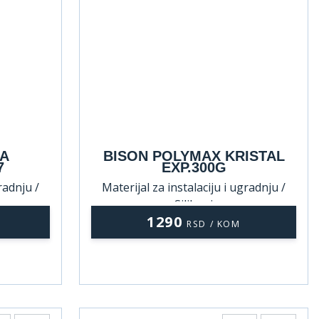
JA
BISON POLYMAX KRISTAL
7
EXP.300G
radnju /
Materijal za instalaciju i ugradnju /
Silikoni
1290
RSD / KOM