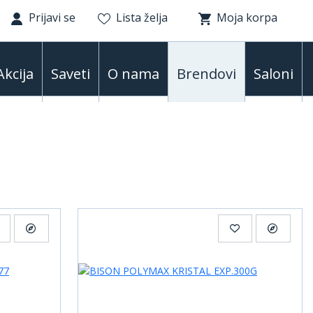
Prijavi se
Lista želja
Moja korpa
Akcija
Saveti
O nama
Brendovi
Saloni