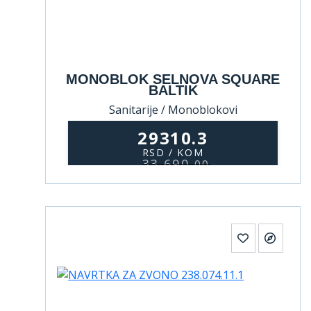
MONOBLOK SELNOVA SQUARE
BALTIK
Sanitarije / Monoblokovi
29310.3
RSD / KOM
33.690,
00