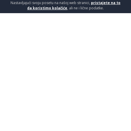
Nastavljajući svoju posetu na našoj web stranici,
pristajete na to
da koristimo kolačiće
, ali ne i lične podatke.