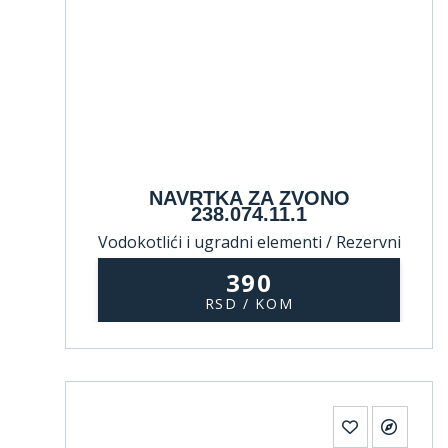
NAVRTKA ZA ZVONO
238.074.11.1
Vodokotlići i ugradni elementi / Rezervni
delovi za vodokotliće
390
RSD / KOM