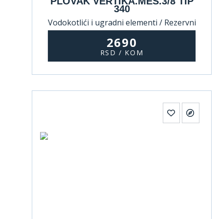
PLOVAK VERTIKA.MES.3/8 TIP
340
Vodokotlići i ugradni elementi / Rezervni
delovi za vodokotliće
2690
RSD / KOM