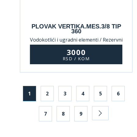
PLOVAK VERTIKA.MES.3/8 TIP
360
Vodokotlići i ugradni elementi / Rezervni
delovi za vodokotliće
3000
RSD / KOM
1
2
3
4
5
6
7
8
9