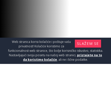
Web stranica korisi kolačiće i poštuje vašu
SLAŽEM SE
privatnost! Kolačiće koristimo za
funkcionalnost web stranice, što bolje korisničko iskustvo, statistika.
Nastavljajući svoju posetu na našoj web stranici,
pristajete na to
da koristimo kolačiće
, ali ne i lične podatke.