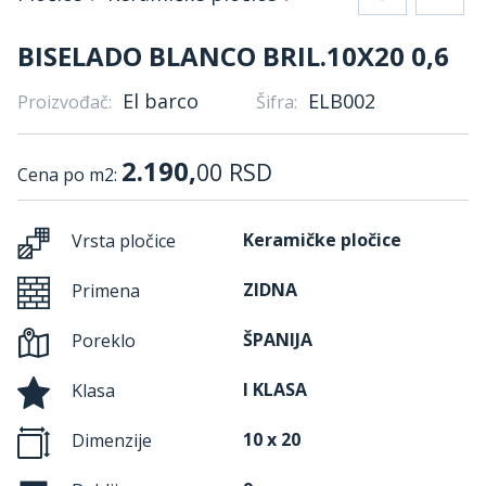
BISELADO BLANCO BRIL.10X20 0,6
El barco
ELB002
Proizvođač:
Šifra:
2.190,
00
RSD
Cena po m2:
Keramičke pločice
Vrsta pločice
ZIDNA
Primena
ŠPANIJA
Poreklo
I KLASA
Klasa
10 x 20
Dimenzije