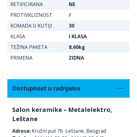
RETIFICIRANA
NE
PROTIVKLIZNOST
/
KOMADA U KUTIJI
30
KLASA
I KLASA
TEŽINA PAKETA
8,60kg
PRIMENA
ZIDNA
Dostupnost u radnjama
Salon keramike – Metalelektro,
Leštane
Adresa:
Kružni put 7b Leštane, Beograd