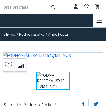
Slivnici
/
Podne rešetke
/
Antić kosta
Slivnici
Podne rešetke