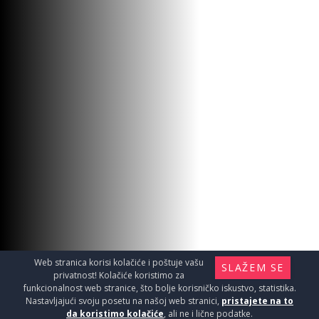
Web stranica korisi kolačiće i poštuje vašu
SLAŽEM SE
privatnost! Kolačiće koristimo za
funkcionalnost web stranice, što bolje korisničko iskustvo, statistika.
Nastavljajući svoju posetu na našoj web stranici,
pristajete na to
da koristimo kolačiće
, ali ne i lične podatke.