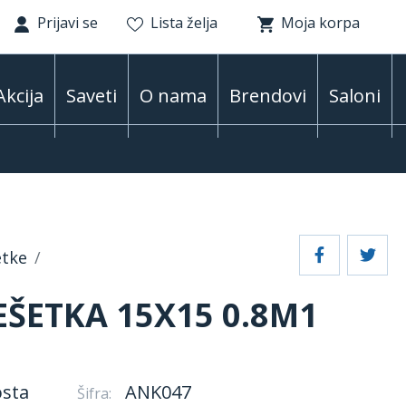
Prijavi se
Lista želja
Moja korpa
Akcija
Saveti
O nama
Brendovi
Saloni
etke
ŠETKA 15X15 0.8M1
osta
ANK047
Šifra: