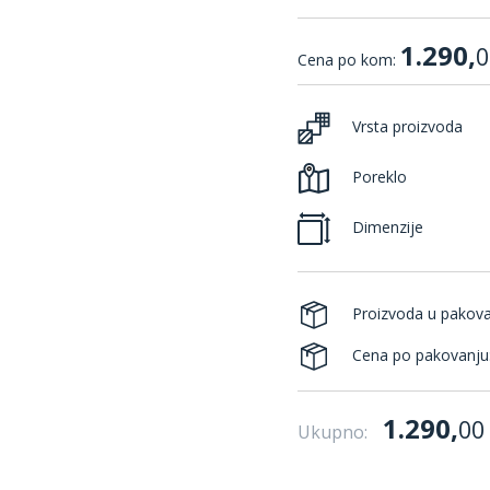
1.290,
0
Cena po kom:
Vrsta proizvoda
Poreklo
Dimenzije
Proizvoda u pakov
Cena po pakovanju
1.290,
00
Ukupno: