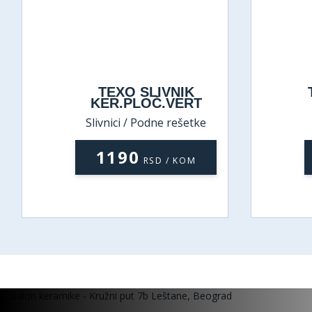
TEXO SLIVNIK
KER.PLOČ.VERT
Slivnici / Podne rešetke
1190
RSD / KOM