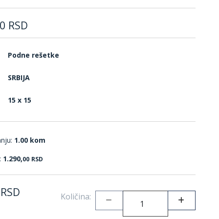
0
RSD
Podne rešetke
SRBIJA
15 x 15
anju:
1.00 kom
:
1.290,
00
RSD
RSD
Količina: