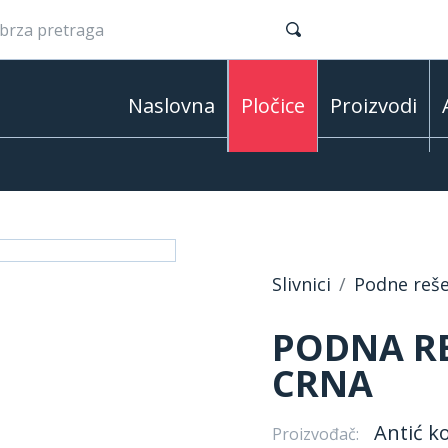
Naslovna
Pločice
Proizvodi
Slivnici
Podne reš
PODNA RE
CRNA
Antić k
Proizvođač: