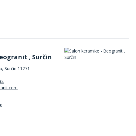
eogranit , Surčin
, Surčin 11271
82
00