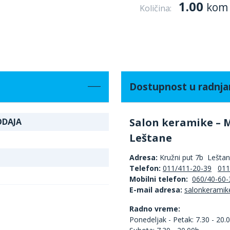
1.00
kom
Količina:
Dostupnost u radnj
Salon keramike – 
ODAJA
Leštane
Adresa:
Kružni put 7b Lešta
Telefon:
011/411-20-39
011
Mobilni telefon:
060/40-60-
E-mail adresa:
Radno vreme:
Ponedeljak - Petak: 7.30 - 20.