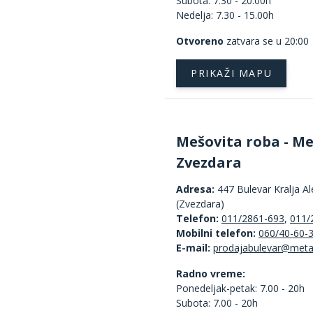
Subota: 7.30 - 20.00h
Nedelja: 7.30 - 15.00h
Otvoreno
zatvara se u 20:00
PRIKAŽI MAPU
Mešovita roba - Me
Zvezdara
Adresa:
447 Bulevar Kralja A
(Zvezdara)
Telefon:
011/2861-693
,
011/
Mobilni telefon:
060/40-60-
E-mail:
Radno vreme:
Ponedeljak-petak: 7.00 - 20h
Subota: 7.00 - 20h