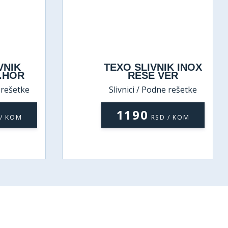
VNIK
TEXO SLIVNIK INOX
.HOR
REŠE VER
e rešetke
Slivnici / Podne rešetke
1190
 / KOM
RSD / KOM