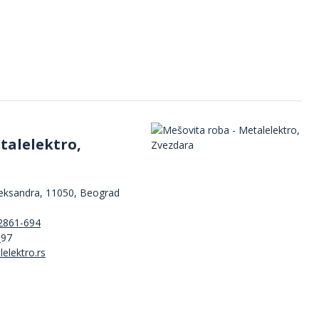
talelektro,
leksandra, 11050, Beograd
2861-694
3
97