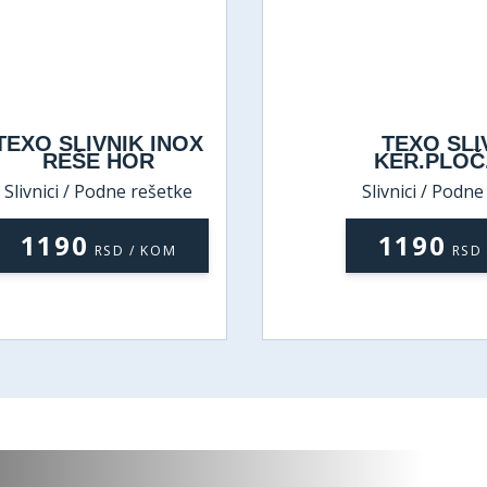
TEXO SLIVNIK INOX
TEXO SLI
REŠE HOR
KER.PLOČ
Slivnici / Podne rešetke
Slivnici / Podn
1190
1190
RSD / KOM
RSD