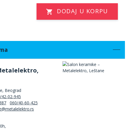
DODAJ U KORPU
ama
Metalelektro,
ne, Beograd
/42-02-945
387
060/40-60-425
00h,