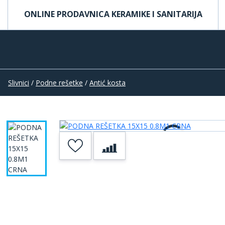
ONLINE PRODAVNICA KERAMIKE I SANITARIJA
Slivnici
/
Podne rešetke
/
Antić kosta