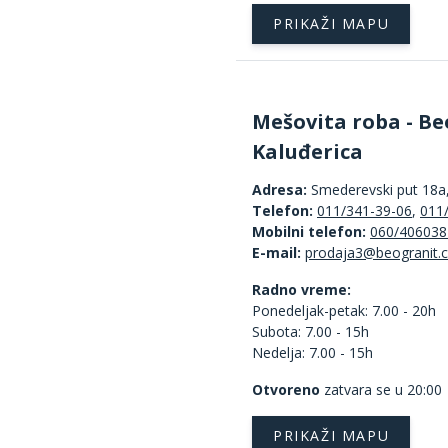
PRIKAŽI MAPU
Mešovita roba - Be
Kaluđerica
Adresa:
Smederevski put 18a
Telefon:
011/341-39-06
,
011
Mobilni telefon:
060/406038
E-mail:
Radno vreme:
Ponedeljak-petak: 7.00 - 20h
Subota: 7.00 - 15h
Nedelja: 7.00 - 15h
Otvoreno
zatvara se u 20:00
PRIKAŽI MAPU