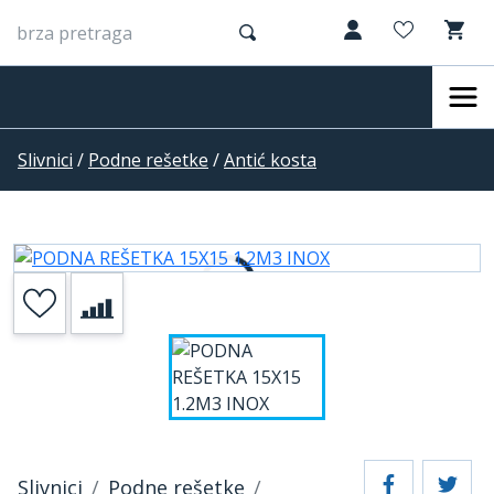
Slivnici
/
Podne rešetke
/
Antić kosta
Slivnici
Podne rešetke