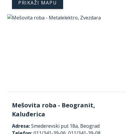
PRIKAŽI MAPU
Mešovita roba - Beogranit,
Kaluđerica
Adresa:
Smederevski put 18a, Beograd
Telefon:
011/341-39-06
,
011/341-39-08