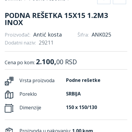
PODNA REŠETKA 15X15 1.2M3
INOX
Antić kosta
ANK025
Proizvođač:
Šifra:
29211
Dodatni naziv:
2.100,
00
RSD
Cena po kom:
Podne rešetke
Vrsta proizvoda
SRBIJA
Poreklo
150 x 150/130
Dimenzije
Proizvoda u pakovanju:
1.00 kom