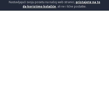
Nastavljajući svoju posetu na našoj web stranici,
pristajete na to
da koristimo kolačiće
, ali ne i lične podatke.