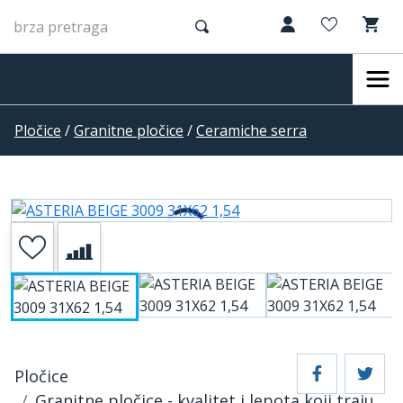
Pločice
/
Granitne pločice
/
Ceramiche serra
Pločice
Granitne pločice - kvalitet i lepota koji traju