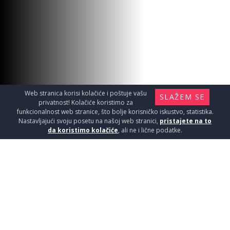
Web stranica korisi kolačiće i poštuje vašu
SLAŽEM SE
privatnost! Kolačiće koristimo za
funkcionalnost web stranice, što bolje korisničko iskustvo, statistika.
Nastavljajući svoju posetu na našoj web stranici,
pristajete na to
da koristimo kolačiće
, ali ne i lične podatke.
CERRINO NATURAL 18X62 1,90 II
Pločice / Granitne pločice - kvalitet i lepota
koji traju
1090
RSD / M2