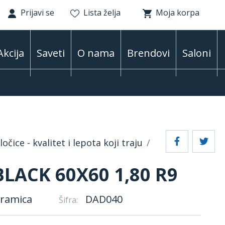
Prijavi se
Lista želja
Moja korpa
Akcija
Saveti
O nama
Brendovi
Saloni
očice - kvalitet i lepota koji traju
LACK 60X60 1,80 R9
eramica
DAD040
Šifra: