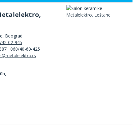
Metalelektro,
ne, Beograd
/42-02-945
387
060/40-60-425
00h,