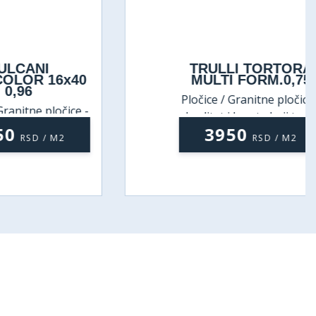
NI
TRULLI TORTORA
 16x40
MULTI FORM.0,75
Pločice / Granitne pločice -
 pločice -
kvalitet i lepota koji traju
koji traju
3950
 / M2
RSD / M2