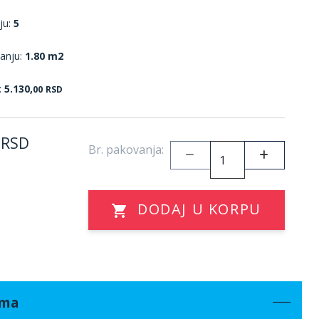
ju:
5
anju:
1.80 m2
:
5.130,
00
RSD
RSD
Br. pakovanja:
DODAJ U KORPU
ama