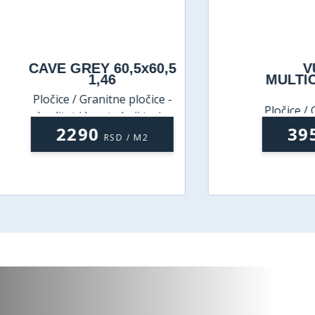
AVE GREY 60,5x60,5
VULCA
1,46
MULTICOLOR
0,96
ločice / Granitne pločice -
Pločice / Granitne
kvalitet i lepota koji traju
kvalitet i lepota 
2290
3950
RSD / M2
RSD