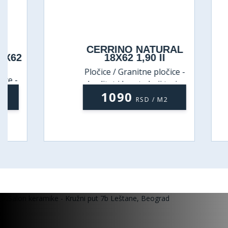
CERRINO NATURAL
C
18X62 1,90 II
Pločice / Granitne pločice -
P
kvalitet i lepota koji traju
1090
RSD / M2