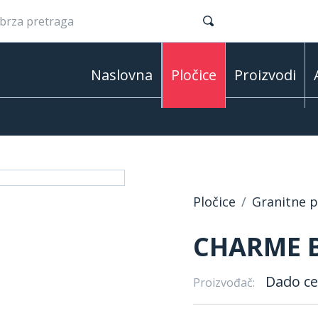
Naslovna
Pločice
Proizvodi
Pločice
Granitne pl
CHARME B
Dado c
Proizvođač: