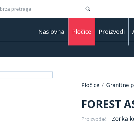
Naslovna
Pločice
Proizvodi
Pločice
Granitne pl
FOREST AS
Zorka k
Proizvođač: