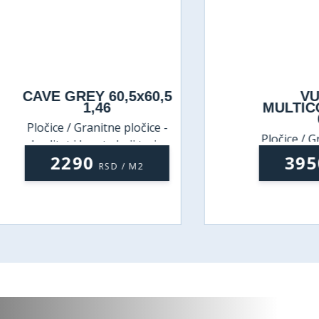
AVE GREY 60,5x60,5
VULCA
1,46
MULTICOLOR
0,96
ločice / Granitne pločice -
Pločice / Granitne
kvalitet i lepota koji traju
kvalitet i lepota 
2290
3950
RSD / M2
RSD