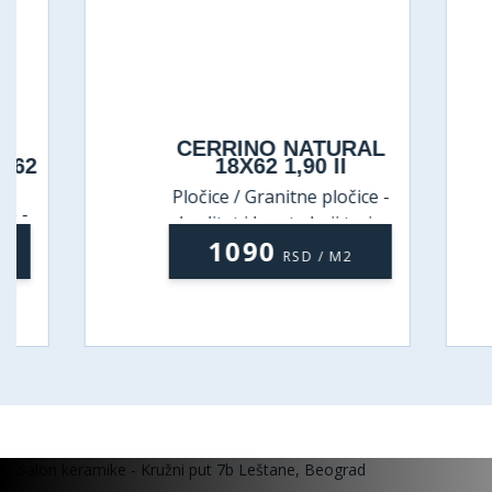
CERRINO NATURAL
C
18X62 1,90 II
Pločice / Granitne pločice -
P
kvalitet i lepota koji traju
1090
RSD / M2