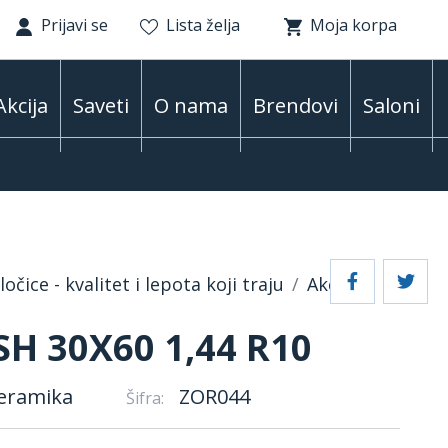
Prijavi se
Lista želja
Moja korpa
Akcija
Saveti
O nama
Brendovi
Saloni
očice - kvalitet i lepota koji traju
Akcija
H 30X60 1,44 R10
eramika
ZOR044
Šifra: