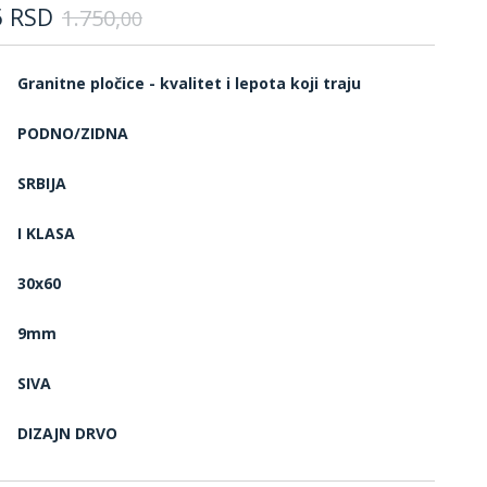
5
RSD
1.750,
00
Granitne pločice - kvalitet i lepota koji traju
PODNO/ZIDNA
SRBIJA
I KLASA
30x60
9mm
SIVA
DIZAJN DRVO