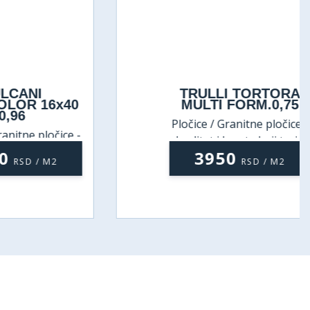
NI
TRULLI TORTORA
 16x40
MULTI FORM.0,75
Pločice / Granitne pločice -
 pločice -
kvalitet i lepota koji traju
koji traju
3950
 / M2
RSD / M2