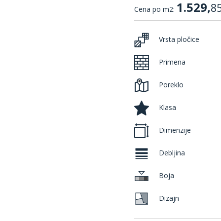
1.529,
8
Cena po m2:
Vrsta pločice
Primena
Poreklo
Klasa
Dimenzije
Debljina
Boja
Dizajn