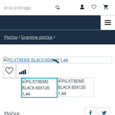
Pločice
/
Granitne pločice
/
Pločice