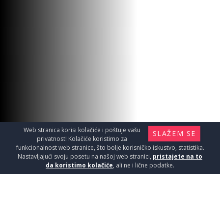
Web stranica korisi kolačiće i poštuje vašu
SLAŽEM SE
privatnost! Kolačiće koristimo za
funkcionalnost web stranice, što bolje korisničko iskustvo, statistika.
Nastavljajući svoju posetu na našoj web stranici,
pristajete na to
da koristimo kolačiće
, ali ne i lične podatke.