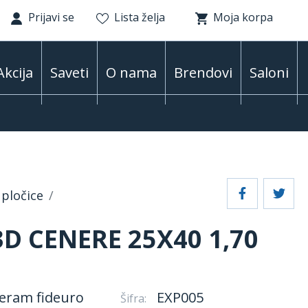
Prijavi se
Lista želja
Moja korpa
Akcija
Saveti
O nama
Brendovi
Saloni
pločice
D CENERE 25X40 1,70
eram fideuro
EXP005
Šifra: