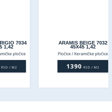
IO 7034
ARAMIS BEIGE 7032
,42
45X45 1,42
ke pločice
Pločice / Keramičke pločice
1390
 / M2
RSD / M2