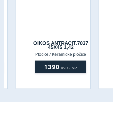
OIKOS ANTRACIT.7037
D
45X45 1,42
Pločice / Keramičke pločice
P
1390
RSD / M2