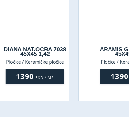
IANA NAT.OCRA 7038
ARAMIS GRIG
45X45 1,42
45X45 1
ločice / Keramičke pločice
Pločice / Keramič
1390
1390
RSD / M2
RSD