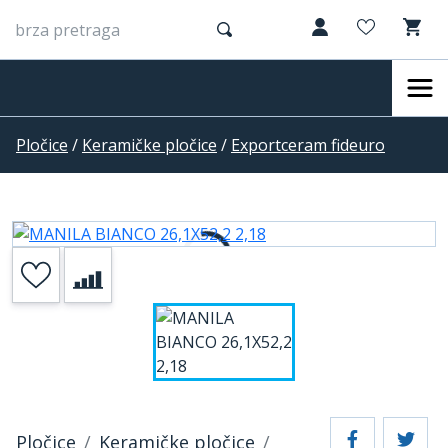
Pločice
/
Keramičke pločice
/
Exportceram fideuro
Pločice
Keramičke pločice