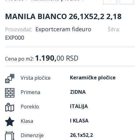
MANILA BIANCO 26,1X52,2 2,18
Exportceram fideuro
Proizvođač:
Šifra:
EXP000
1.190,
00
RSD
Cena po m2:
Keramičke pločice
Vrsta pločice
ZIDNA
Primena
ITALIJA
Poreklo
I KLASA
Klasa
26,1x52,2
Dimenzije