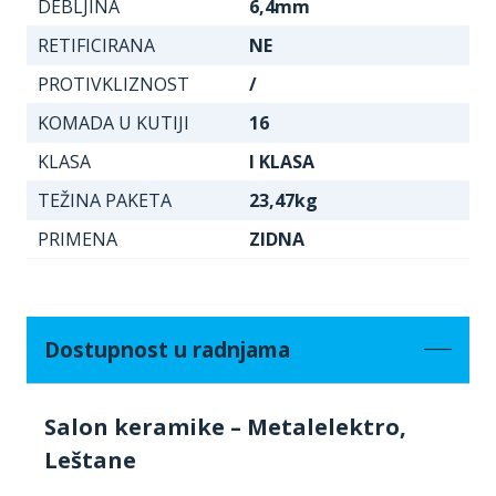
DEBLJINA
6,4mm
RETIFICIRANA
NE
PROTIVKLIZNOST
/
KOMADA U KUTIJI
16
KLASA
I KLASA
TEŽINA PAKETA
23,47kg
PRIMENA
ZIDNA
Dostupnost u radnjama
Salon keramike – Metalelektro,
Leštane