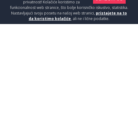
privatnost! Kolačiće koristimo za
funkcionalnost web stranice, što bolje korisničko iskustvo, statistika.
Nastavljajući svoju posetu na našoj web stranici,
pristajete na to
da koristimo kolačiće
, ali ne i lične podatke.
OIKOS ANTRACIT.7037 45X45