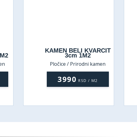
KAMEN BELI KVARCIT
1M2
3cm 1M2
men
Pločice / Prirodni kamen
3990
RSD / M2