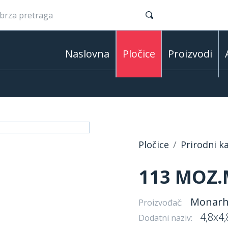
Naslovna
Pločice
Proizvodi
Pločice
Prirodni 
113 MOZ.
Monar
Proizvođač:
4,8x4,
Dodatni naziv: