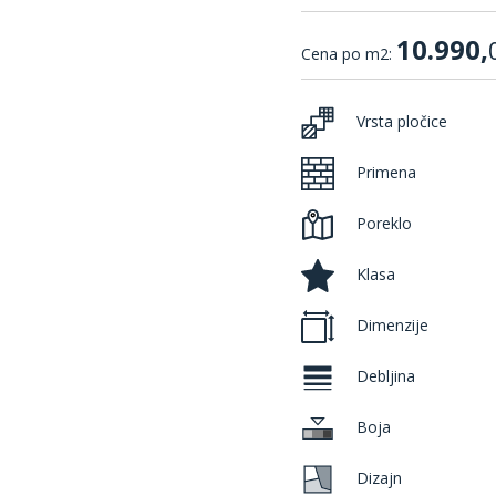
10.990,
Cena po m2:
Vrsta pločice
Primena
Poreklo
Klasa
Dimenzije
Debljina
Boja
Dizajn