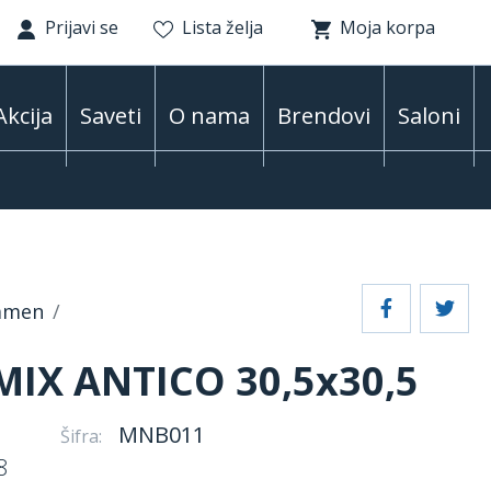
Prijavi se
Lista želja
Moja korpa
Akcija
Saveti
O nama
Brendovi
Saloni
kamen
MIX ANTICO 30,5x30,5
h
MNB011
Šifra:
8