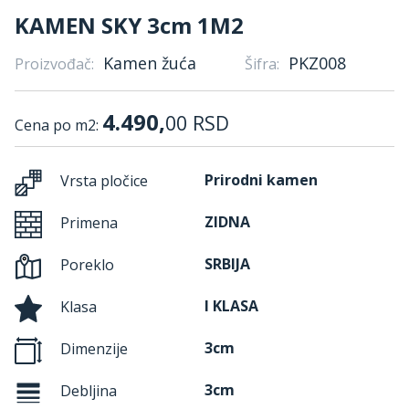
KAMEN SKY 3cm 1M2
Kamen žuća
PKZ008
Proizvođač:
Šifra:
4.490,
00
RSD
Cena po m2:
Prirodni kamen
Vrsta pločice
ZIDNA
Primena
SRBIJA
Poreklo
I KLASA
Klasa
3cm
Dimenzije
3cm
Debljina