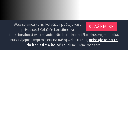
Web stranica korisi kolačiće i poštuje vašu
SLAŽEM SE
privatnost! Kolačiće koristimo za
funkcionalnost web stranice, što bolje korisničko iskustvo, statistika.
KAMEN BELI KVARCIT 3cm 1M2
Nastavljajući svoju posetu na našoj web stranici,
pristajete na to
da koristimo kolačiće
, ali ne i lične podatke.
Pločice / Prirodni kamen
3990
RSD / M2