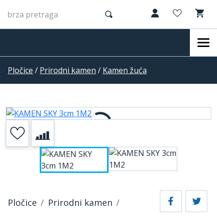
Pločice
/
Prirodni kamen
/
Kamen žuća
Pločice
Prirodni kamen