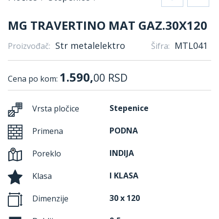
MG TRAVERTINO MAT GAZ.30X120
Str metalelektro
MTL041
Proizvođač:
Šifra:
1.590,
00
RSD
Cena po kom:
Stepenice
Vrsta pločice
PODNA
Primena
INDIJA
Poreklo
I KLASA
Klasa
30 x 120
Dimenzije