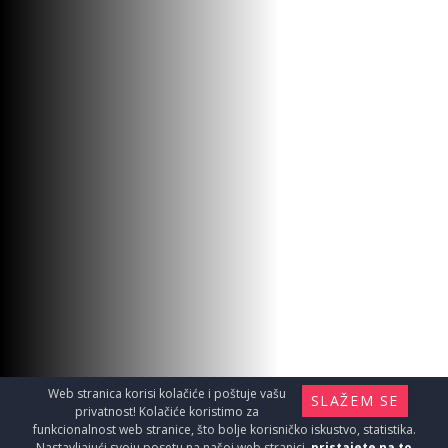
Web stranica korisi kolačiće i poštuje vašu
SLAŽEM SE
privatnost! Kolačiće koristimo za
funkcionalnost web stranice, što bolje korisničko iskustvo, statistika.
Nastavljajući svoju posetu na našoj web stranici,
pristajete na to