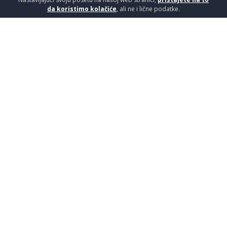
da koristimo kolačiće
, ali ne i lične podatke.
MG CHEVRON NATURE 30X120
GAZ.
Pločice / Stepenice