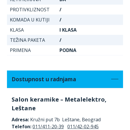
PROTIVKLIZNOST
/
KOMADA U KUTIJI
/
KLASA
I KLASA
TEŽINA PAKETA
/
PRIMENA
PODNA
Dostupnost u radnjama
Salon keramike – Metalelektro,
Leštane
Adresa:
Kružni put 7b Leštane, Beograd
Telefon:
011/411-20-39
011/42-02-945