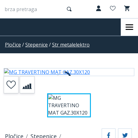
Pločice
/
Stepenice
/
Str metalelektro
Pločice
Stepenice