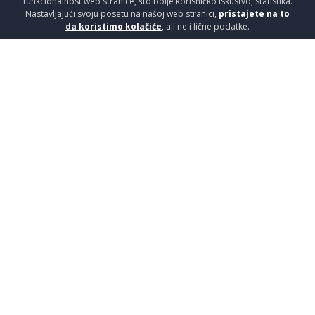
funkcionalnost web stranice, što bolje korisničko iskustvo, statistika.
Nastavljajući svoju posetu na našoj web stranici,
pristajete na to
da koristimo kolačiće
, ali ne i lične podatke.
OGLEDALO AURA 60 NORD
Kupatilski nameštaj / Ogledala
8850
RSD / KOM