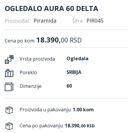
OGLEDALO AURA 60 DELTA
Piramida
PIR045
Proizvođač:
Šifra:
18.390,
00
RSD
Cena po kom:
Ogledala
Vrsta proizvoda
SRBIJA
Poreklo
60
Dimenzije
Proizvoda u pakovanju:
1.00 kom
Cena po pakovanju:
18.390,
00
RSD