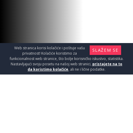
Web stranica korisi kolačiće i poštuje vašu
SLAŽEM SE
privatnost! Kolačiće koristimo za
funkcionalnost web stranice, što bolje korisničko iskustvo, statistika.
Nastavljajući svoju posetu na našoj web stranici,
pristajete na to
da koristimo kolačiće
, ali ne i lične podatke.