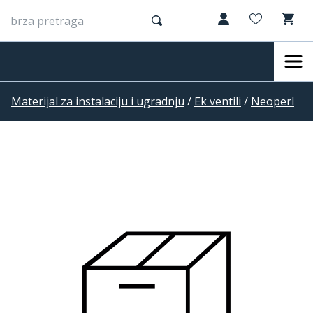
Materijal za instalaciju i ugradnju
/
Ek ventili
/
Neoperl