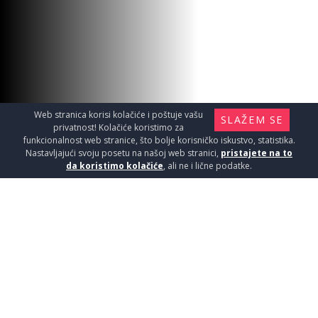
Web stranica korisi kolačiće i poštuje vašu
SLAŽEM SE
privatnost! Kolačiće koristimo za
funkcionalnost web stranice, što bolje korisničko iskustvo, statistika.
Nastavljajući svoju posetu na našoj web stranici,
pristajete na to
da koristimo kolačiće
, ali ne i lične podatke.