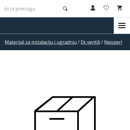
Materijal za instalaciju i ugradnju
/
Ek ventili
/
Neoperl