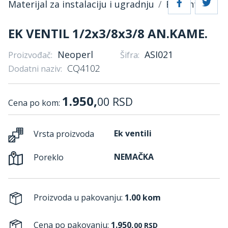
Materijal za instalaciju i ugradnju
Ek ventili
EK VENTIL 1/2x3/8x3/8 AN.KAME.
Neoperl
ASI021
Proizvođač:
Šifra:
CQ4102
Dodatni naziv:
1.950,
00
RSD
Cena po kom:
Ek ventili
Vrsta proizvoda
NEMAČKA
Poreklo
Proizvoda u pakovanju:
1.00 kom
Cena po pakovanju:
1.950,
00
RSD