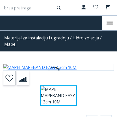
Materijal za instalaciju i ugradnju
/
Hidroizolacija
/
Mapei