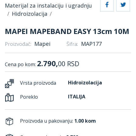
Materijal za instalaciju i ugradnju
Hidroizolacija
MAPEI MAPEBAND EASY 13cm 10M
Mapei
MAP177
Proizvođač:
Šifra:
2.790,
00
RSD
Cena po kom:
Hidroizolacija
Vrsta proizvoda
ITALIJA
Poreklo
Proizvoda u pakovanju:
1.00 kom