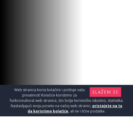
Web stranica korisi kolačiće i poštuje vašu
SLAŽEM SE
privatnost! Kolačiće koristimo za
funkcionalnost web stranice, što bolje korisničko iskustvo, statistika.
Nastavljajući svoju posetu na našoj web stranici,
pristajete na to
da koristimo kolačiće
, ali ne i lične podatke.