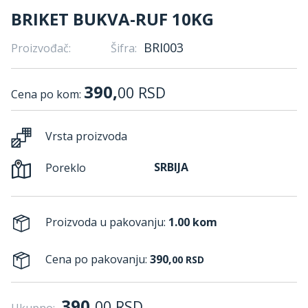
BRIKET BUKVA-RUF 10KG
BRI003
Proizvođač:
Šifra:
390,
00
RSD
Cena po kom:
Vrsta proizvoda
SRBIJA
Poreklo
Proizvoda u pakovanju:
1.00 kom
Cena po pakovanju:
390,
00
RSD
390,
00
RSD