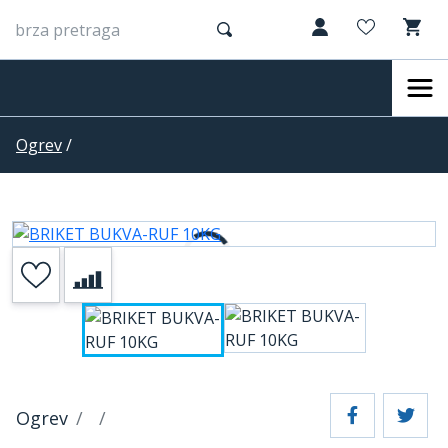
Ogrev
/
Ogrev