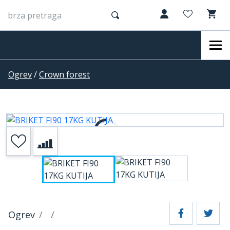
Ogrev
/
Crown forest
Ogrev