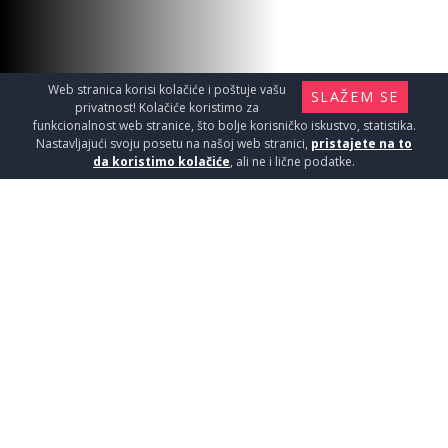
Web stranica korisi kolačiće i poštuje vašu
SLAŽEM SE
privatnost! Kolačiće koristimo za
funkcionalnost web stranice, što bolje korisničko iskustvo, statistika.
Nastavljajući svoju posetu na našoj web stranici,
pristajete na to
da koristimo kolačiće
, ali ne i lične podatke.
Salon keramike - Kružni put 7b
Leštane, Beograd
Telefon:
011/411-20-39
060/40-60-387
060/40-
60-425
Zatvoreno
otvara se u subotu u 07:30
POGLEDAJ NA MAPI