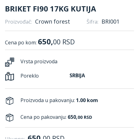
BRIKET FI90 17KG KUTIJA
Crown forest
BRI001
Proizvođač:
Šifra:
650,
00
RSD
Cena po kom:
Vrsta proizvoda
SRBIJA
Poreklo
Proizvoda u pakovanju:
1.00 kom
Cena po pakovanju:
650,
00
RSD
650,
00
RSD