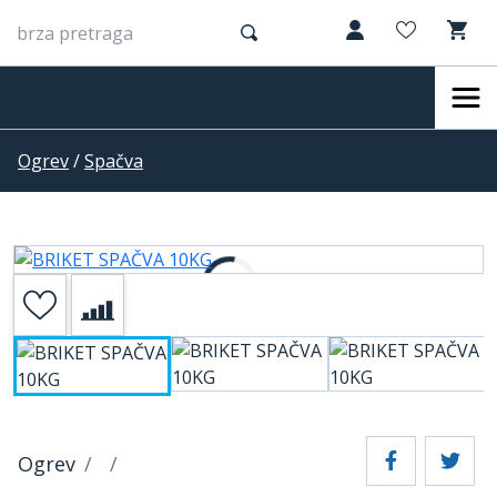
Ogrev
/
Spačva
Ogrev