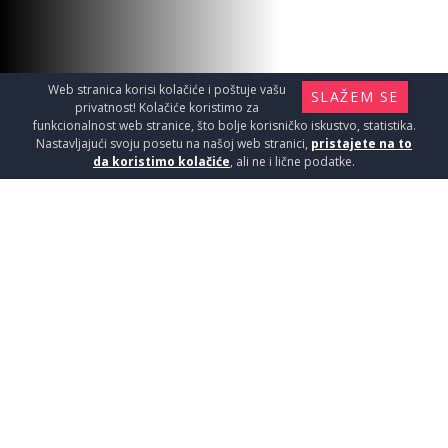
Web stranica korisi kolačiće i poštuje vašu
SLAŽEM SE
privatnost! Kolačiće koristimo za
funkcionalnost web stranice, što bolje korisničko iskustvo, statistika.
Nastavljajući svoju posetu na našoj web stranici,
pristajete na to
da koristimo kolačiće
, ali ne i lične podatke.
Salon keramike - Kružni put 7b
Leštane, Beograd
Telefon:
011/411-20-39
060/40-60-387
060/40-
60-425
Otvoreno
zatvara se u 20:00
POGLEDAJ NA MAPI