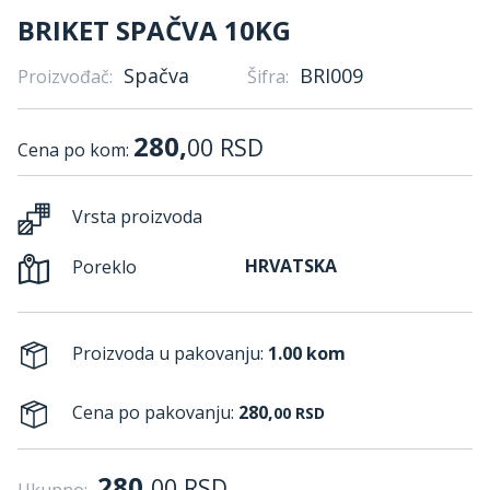
BRIKET SPAČVA 10KG
Spačva
BRI009
Proizvođač:
Šifra:
280,
00
RSD
Cena po kom:
Vrsta proizvoda
HRVATSKA
Poreklo
Proizvoda u pakovanju:
1.00 kom
Cena po pakovanju:
280,
00
RSD
280,
00
RSD