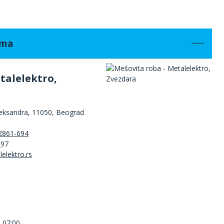
ama
talelektro,
leksandra, 11050, Beograd
2861-694
3
97
 07:00