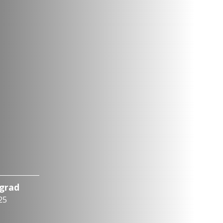
ograd
25