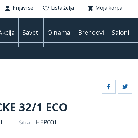
Prijavi se
Lista želja
Moja korpa
Akcija
Saveti
O nama
Brendovi
Saloni
KE 32/1 ECO
t
HEP001
Šifra: