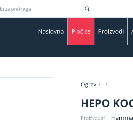
Naslovna
Pločice
Proizvodi
Ogrev
HEPO KOC
Flamma
Proizvođač: