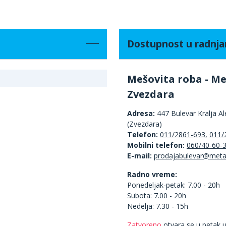
Dostupnost u radnj
Mešovita roba - Me
Zvezdara
Adresa:
447 Bulevar Kralja A
(Zvezdara)
Telefon:
011/2861-693
,
011/
Mobilni telefon:
060/40-60-
E-mail:
Radno vreme:
Ponedeljak-petak: 7.00 - 20h
Subota: 7.00 - 20h
Nedelja: 7.30 - 15h
Zatvoreno
otvara se u petak u