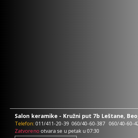
Salon keramike - Kružni put 7b Leštane, Be
Telefon:
011/411-20-39
060/40-60-387
060/40-60-4
Zatvoreno
otvara se u petak u 07:30