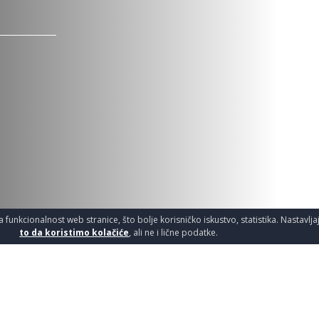
a funkcionalnost web stranice, što bolje korisničko iskustvo, statistika. Nastavlj
to da koristimo kolačiće
, ali ne i lične podatke.