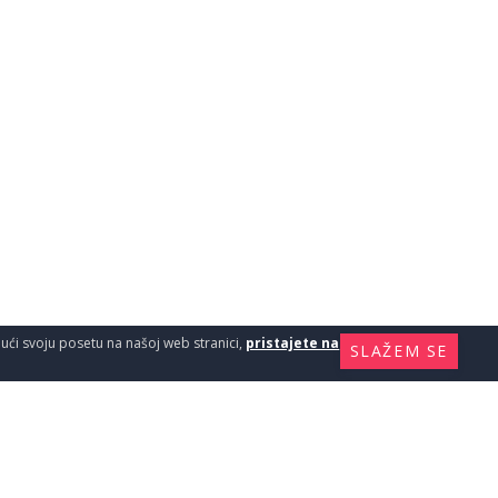
ajući svoju posetu na našoj web stranici,
pristajete na
SLAŽEM SE