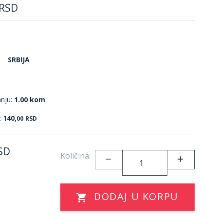
RSD
SRBIJA
anju:
1.00 kom
:
140,
00
RSD
SD
Količina:
DODAJ U KORPU