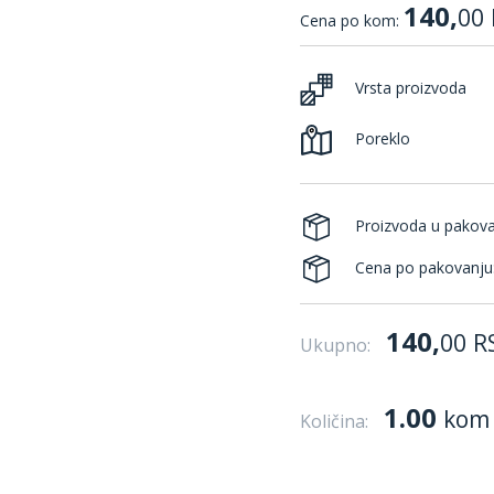
140,
00
Cena po kom:
Vrsta proizvoda
Poreklo
Proizvoda u pakov
Cena po pakovanju
140,
00
R
Ukupno:
1.00
kom
Količina: