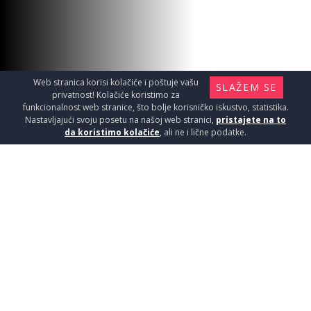
Web stranica korisi kolačiće i poštuje vašu
SLAŽEM SE
privatnost! Kolačiće koristimo za
funkcionalnost web stranice, što bolje korisničko iskustvo, statistika.
Nastavljajući svoju posetu na našoj web stranici,
pristajete na to
da koristimo kolačiće
, ali ne i lične podatke.