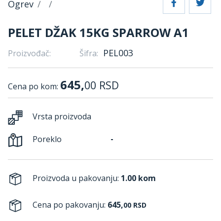
Ogrev
PELET DŽAK 15KG SPARROW A1
PEL003
Proizvođač:
Šifra:
645,
00
RSD
Cena po kom:
Vrsta proizvoda
-
Poreklo
Proizvoda u pakovanju:
1.00 kom
Cena po pakovanju:
645,
00
RSD