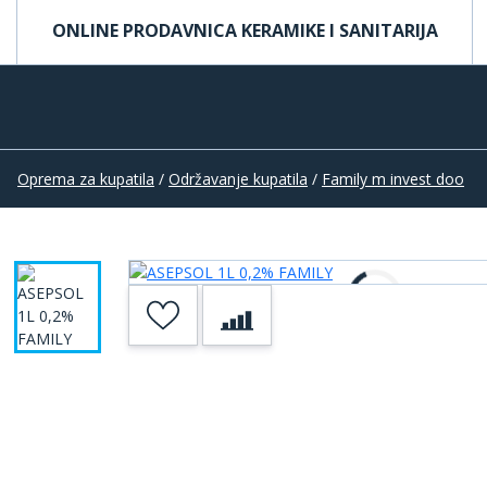
ONLINE PRODAVNICA KERAMIKE I SANITARIJA
Oprema za kupatila
/
Održavanje kupatila
/
Family m invest doo