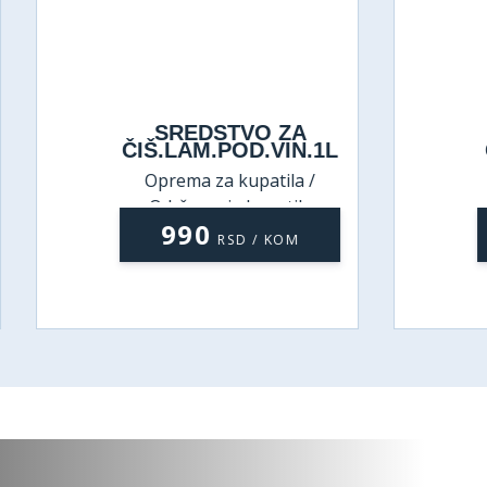
SREDSTVO ZA
SREDSTV
ČIŠ.LAM.POD.VIN.1L
ČIŠ.SILIKON
Oprema za kupatila /
Oprema za kup
Održavanje kupatila
Održavanje ku
990
1290
RSD / KOM
RSD