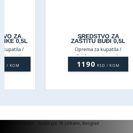
SREDSTVO ZA
ZAŠTITU BUĐI 0,5L
Oprema za kupatila /
Održavanje kupatila
1190
RSD / KOM