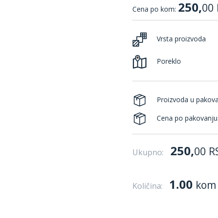
250,
00
Cena po kom:
Vrsta proizvoda
Poreklo
Proizvoda u pakov
Cena po pakovanju
250,
00
R
Ukupno:
1.00
kom
Količina: