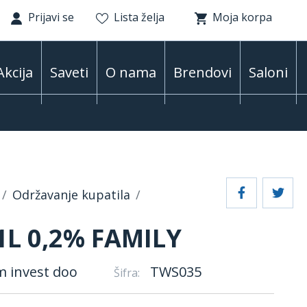
Prijavi se
Lista želja
Moja korpa
Akcija
Saveti
O nama
Brendovi
Saloni
Održavanje kupatila
1L 0,2% FAMILY
m invest doo
TWS035
Šifra: