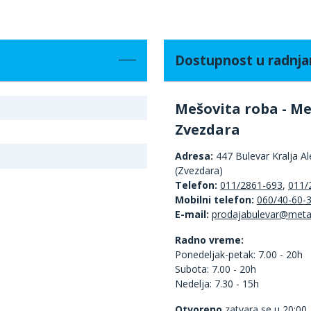
Dostupnost u radnj
Mešovita roba - Me
Zvezdara
Adresa:
447 Bulevar Kralja A
(Zvezdara)
Telefon:
011/2861-693
,
011/
Mobilni telefon:
060/40-60-
E-mail:
Radno vreme:
Ponedeljak-petak: 7.00 - 20h
Subota: 7.00 - 20h
Nedelja: 7.30 - 15h
Otvoreno
zatvara se u 20:00