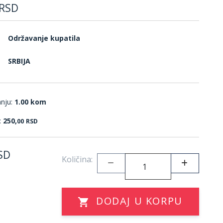
RSD
Održavanje kupatila
SRBIJA
anju:
1.00 kom
:
250,
00
RSD
SD
Količina:
DODAJ U KORPU