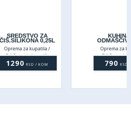
O ZA
KUHINJSKI
A 0,25L
ODMAŠČIVAČ 0,5L
atila /
Oprema za kupatila /
patila
Održavanje kupatila
790
 / KOM
RSD / KOM