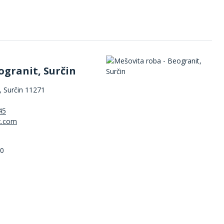
ogranit, Surčin
 Surčin 11271
45
00