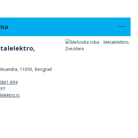
ama
talelektro,
leksandra, 11050, Beograd
2861-694
3
97